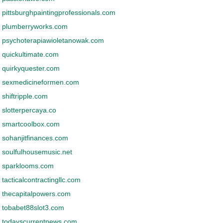
pittsburghpaintingprofessionals.com
plumberryworks.com
psychoterapiawioletanowak.com
quickultimate.com
quirkyquester.com
sexmedicineformen.com
shiftripple.com
slotterpercaya.co
smartcoolbox.com
sohanjitfinances.com
soulfulhousemusic.net
sparklooms.com
tacticalcontractingllc.com
thecapitalpowers.com
tobabet88slot3.com
todayscurrentnews.com