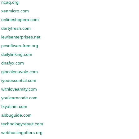
ncaq.org
xenmicro.com
onlineshopera.com
dartyfresh.com
lewisenterprises.net
pcsoftwarefree.org
dailylinking.com
dnafyx.com
giocolenuvole.com
iyouessential.com
withloveamity.com
youlearncode.com
fxyatirim.com
abbuguide.com
technologyresult.com
webhostingoffers.org