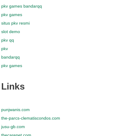
pkv games bandarqq
pkv games
situs pkv resmi
slot demo
pkv qq
pkv
bandarqq
pkv games
Links
punjwanis.com
the-parcs-clematiscondos.com
jusu-gb.com
thecarepet.com