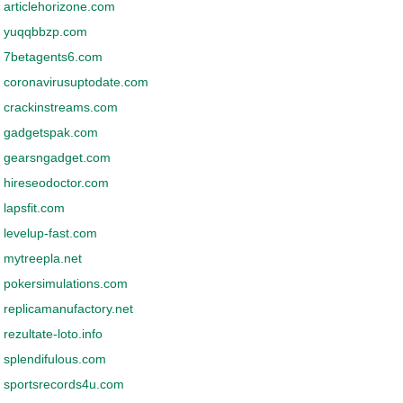
articlehorizone.com
yuqqbbzp.com
7betagents6.com
coronavirusuptodate.com
crackinstreams.com
gadgetspak.com
gearsngadget.com
hireseodoctor.com
lapsfit.com
levelup-fast.com
mytreepla.net
pokersimulations.com
replicamanufactory.net
rezultate-loto.info
splendifulous.com
sportsrecords4u.com