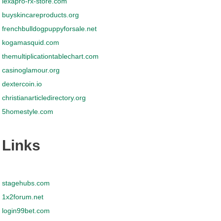
lexapro-rx-store.com
buyskincareproducts.org
frenchbulldogpuppyforsale.net
kogamasquid.com
themultiplicationtablechart.com
casinoglamour.org
dextercoin.io
christianarticledirectory.org
5homestyle.com
Links
stagehubs.com
1x2forum.net
login99bet.com