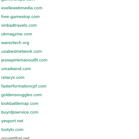
exellewebmedia.com
free-gamestop.com
sinbadtravels.com
ukmagzine.com
wareztech.org
usabestnetwork.com
jessepinkmanoutfit.com
umailsend.com
retarys.com
fasterformationcpf.com
goldensnuggles.com
lookbattlemap.com
buyrdpservice.com
yesport.net
tostylo.com
yougetthat.net