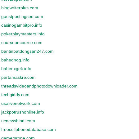
blogwriterplus.com
guestpostingseo.com
casinogambitpro.info
pokerplaymasters.info
courseoncourse.com
bantinbatdongsan247.com
bahednog.info
bahenxgek.info
pertamaskre.com
threadsvideoandphotodownloader.com
techgiddy.com
usalivenetwork.com
jackpotrushonline.info
ucnewshindi.com
freecellphonedatabase.com
gamersrope.com