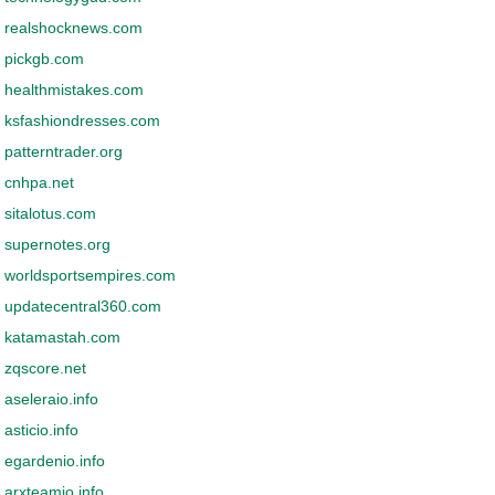
realshocknews.com
pickgb.com
healthmistakes.com
ksfashiondresses.com
patterntrader.org
cnhpa.net
sitalotus.com
supernotes.org
worldsportsempires.com
updatecentral360.com
katamastah.com
zqscore.net
aseleraio.info
asticio.info
egardenio.info
arxteamio.info