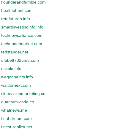
flounderandfumble.com
healthohunt.com
retefuturah.info
smartinvestinginfo.info
technewsalliance.com
technonetmarket.com
tedstanger.net
ufabett732um3.com
uskola.info
wagonpaints.info
waitfornext.com
clearvisionmarketing.co
quantum-code.co
whatnews.me
final-dream.com
finest-replica.net