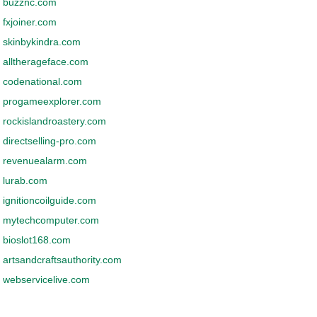
buzznc.com
fxjoiner.com
skinbykindra.com
alltherageface.com
codenational.com
progameexplorer.com
rockislandroastery.com
directselling-pro.com
revenuealarm.com
lurab.com
ignitioncoilguide.com
mytechcomputer.com
bioslot168.com
artsandcraftsauthority.com
webservicelive.com