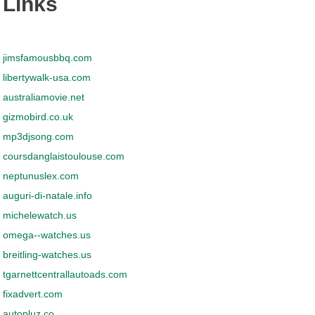
Links
jimsfamousbbq.com
libertywalk-usa.com
australiamovie.net
gizmobird.co.uk
mp3djsong.com
coursdanglaistoulouse.com
neptunuslex.com
auguri-di-natale.info
michelewatch.us
omega--watches.us
breitling-watches.us
tgarnettcentrallautoads.com
fixadvert.com
autopluz.co