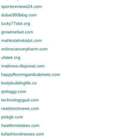
sportsreviews24.com
dubai360blog.com
lucky77slot.org
growmefast.com
mahkotahokislot.com
onlinecancerpharm.com
ufalek.org
mattress-disposal.com
happyflooringandcabinets.com
bodybuildinglife.co
qrdoggy.com
technologygud.com
realshocknews.com
pickgb.com
healthmistakes.com
ksfashiondresses.com