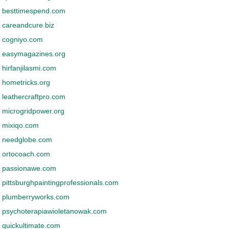
besttimespend.com
careandcure.biz
cogniyo.com
easymagazines.org
hirfanjilasmi.com
hometricks.org
leathercraftpro.com
microgridpower.org
mixiqo.com
needglobe.com
ortocoach.com
passionawe.com
pittsburghpaintingprofessionals.com
plumberryworks.com
psychoterapiawioletanowak.com
quickultimate.com