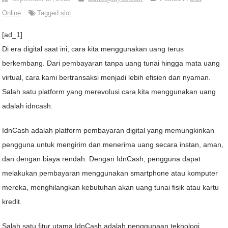
Online
Tagged
slot
[ad_1]
Di era digital saat ini, cara kita menggunakan uang terus
berkembang. Dari pembayaran tanpa uang tunai hingga mata uang
virtual, cara kami bertransaksi menjadi lebih efisien dan nyaman.
Salah satu platform yang merevolusi cara kita menggunakan uang
adalah idncash.
IdnCash adalah platform pembayaran digital yang memungkinkan
pengguna untuk mengirim dan menerima uang secara instan, aman,
dan dengan biaya rendah. Dengan IdnCash, pengguna dapat
melakukan pembayaran menggunakan smartphone atau komputer
mereka, menghilangkan kebutuhan akan uang tunai fisik atau kartu
kredit.
Salah satu fitur utama IdnCash adalah penggunaan teknologi