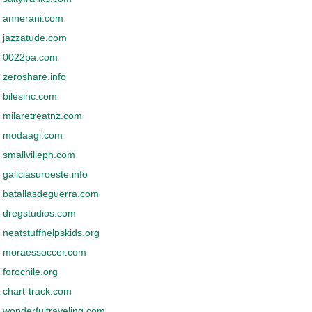
annerani.com
jazzatude.com
0022pa.com
zeroshare.info
bilesinc.com
milaretreatnz.com
modaagi.com
smallvilleph.com
galiciasuroeste.info
batallasdeguerra.com
dregstudios.com
neatstuffhelpskids.org
moraessoccer.com
forochile.org
chart-track.com
wonderfultraveling.com