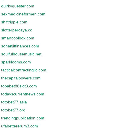
quirkyquester.com
sexmedicineformen.com
shiftripple.com
slotterpercaya.co
smartcoolbox.com
sohanjitfinances.com
soulfulhousemusic.net
sparklooms.com
tacticalcontractingllc.com
thecapitalpowers.com
tobabet88slot3.com
todayscurrentnews.com
totobet77.asia
totobet77.org
trendingpublication.com
ufabettererum3.com