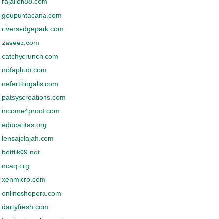
rajalion88.com
goupuntacana.com
riversedgepark.com
zaseez.com
catchycrunch.com
nofaphub.com
nefertitingalls.com
patsyscreations.com
income4proof.com
educaritas.org
lensajelajah.com
betflik09.net
ncaq.org
xenmicro.com
onlineshopera.com
dartyfresh.com