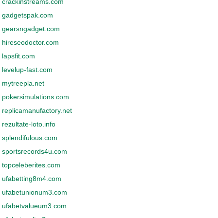
crackinstreams.com
gadgetspak.com
gearsngadget.com
hireseodoctor.com
lapsfit.com
levelup-fast.com
mytreepla.net
pokersimulations.com
replicamanufactory.net
rezultate-loto.info
splendifulous.com
sportsrecords4u.com
topceleberites.com
ufabetting8m4.com
ufabetunionum3.com
ufabetvalueum3.com