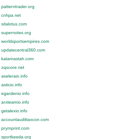
patterntrader.org
cnhpa.net
sitalotus.com
supernotes.org
worldsportsempires.com
updatecentral360.com
katamastah.com
zqscore.net
aseleraio.info
asticio.info
egardenio.info
arxteamio.info
getalexio.info
accountaudittaxcon.com
prymprint.com
sportkeeda.org