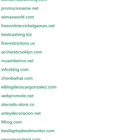
promocioname.net
wimaxworld.com
freeonlinecricketgames.net
bestcashing.biz
firerestrictions.us
archiesbrooklyn.com
muambeiros.net
infozblog.com
chonbaihat.com
elblogdeoscargonzalez.com
webpromote.net
steroids-store.co
arteydecoracion.net
fithog.com
bestlaptopbestmonitor.com
georginaryland.com