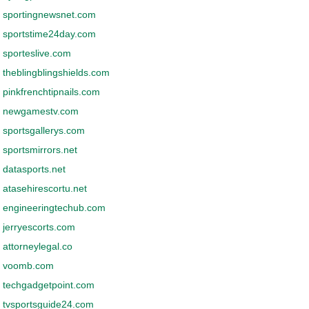
sportingnewsnet.com
sportstime24day.com
sporteslive.com
theblingblingshields.com
pinkfrenchtipnails.com
newgamestv.com
sportsgallerys.com
sportsmirrors.net
datasports.net
atasehirescortu.net
engineeringtechub.com
jerryescorts.com
attorneylegal.co
voomb.com
techgadgetpoint.com
tvsportsguide24.com