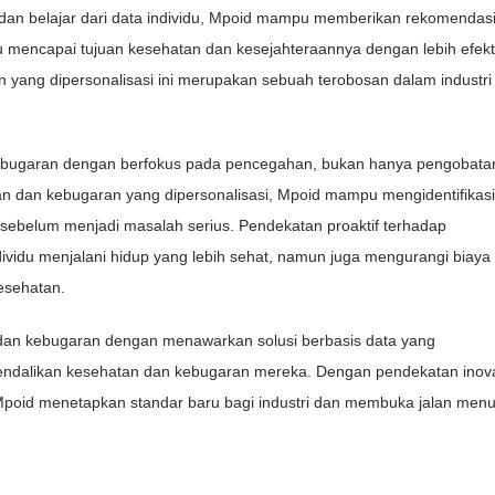
dan belajar dari data individu, Mpoid mampu memberikan rekomendas
 mencapai tujuan kesehatan dan kesejahteraannya dengan lebih efekti
 yang dipersonalisasi ini merupakan sebuah terobosan dalam industri
n kebugaran dengan berfokus pada pencegahan, bukan hanya pengobata
n dan kebugaran yang dipersonalisasi, Mpoid mampu mengidentifikasi
a sebelum menjadi masalah serius. Pendekatan proaktif terhadap
ividu menjalani hidup yang lebih sehat, namun juga mengurangi biaya
esehatan.
 dan kebugaran dengan menawarkan solusi berbasis data yang
endalikan kesehatan dan kebugaran mereka. Dengan pendekatan inova
Mpoid menetapkan standar baru bagi industri dan membuka jalan menu