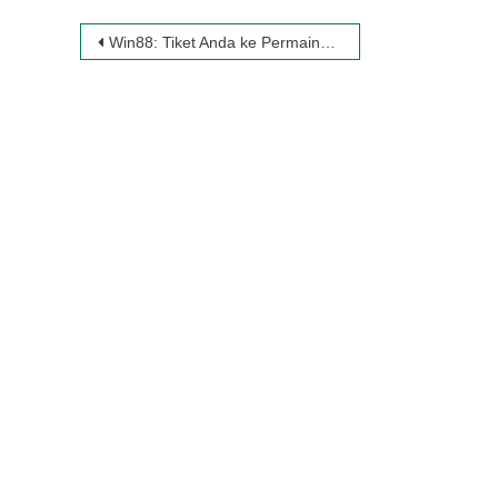
Post
Win88: Tiket Anda ke Permainan Kasino yang Menyenangkan dan Banyak Lagi
navigation