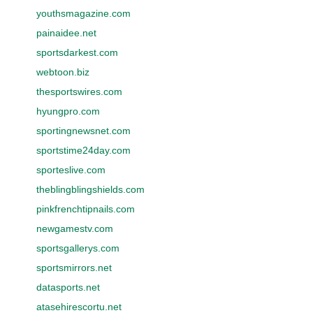
youthsmagazine.com
painaidee.net
sportsdarkest.com
webtoon.biz
thesportswires.com
hyungpro.com
sportingnewsnet.com
sportstime24day.com
sporteslive.com
theblingblingshields.com
pinkfrenchtipnails.com
newgamestv.com
sportsgallerys.com
sportsmirrors.net
datasports.net
atasehirescortu.net