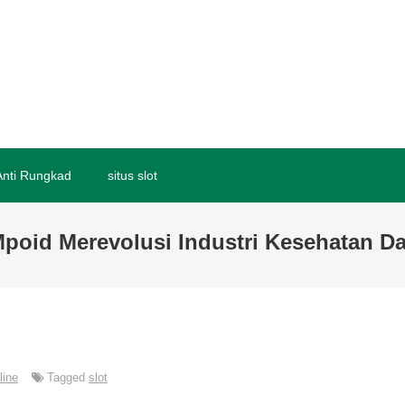
ALAM INI PG SOFT, COBA SLOT MAHJO
ari PG Soft malam ini untuk peluang kemenangan besar. Slot gacor 
Anti Rungkad
situs slot
poid Merevolusi Industri Kesehatan D
line
Tagged
slot