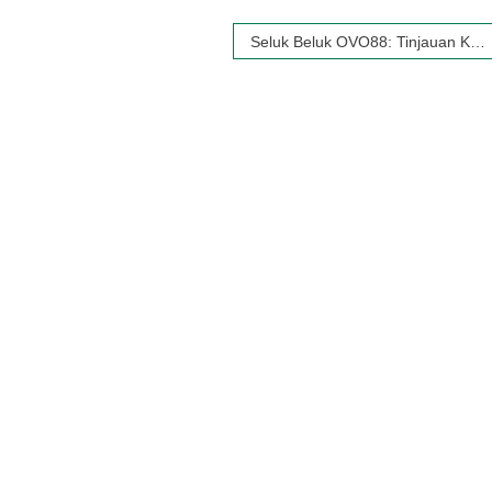
Seluk Beluk OVO88: Tinjauan Komprehensif