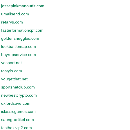
jessepinkmanoutfit.com
umailsend.com
retarys.com
fasterformationcpf.com
goldensnuggles.com
lookbattlemap.com
buyrdpservice.com
yesport.net
tostylo.com
yougetthat.net
sportsnetclub.com
newbestcrypto.com
oxfordsave.com
iclassicgames.com
saung-artikel.com
fasthokivip2.com