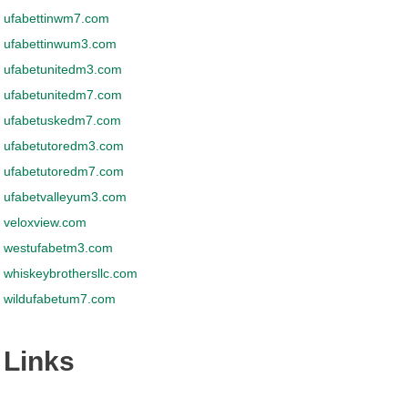
ufabettinwm7.com
ufabettinwum3.com
ufabetunitedm3.com
ufabetunitedm7.com
ufabetuskedm7.com
ufabetutoredm3.com
ufabetutoredm7.com
ufabetvalleyum3.com
veloxview.com
westufabetm3.com
whiskeybrothersllc.com
wildufabetum7.com
Links