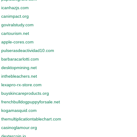
icanhazjs.com
canimpact.org
goviralstudy.com
cartourism.net
apple-cores.com
pulserasdeactividad10.com
barbaracarlotti.com
desktopmining.net
inthebleachers.net
lexapro-rx-store.com
buyskincareproducts.org
frenchbulldogpuppyforsale.net
kogamasquid.com
themultiplicationtablechart.com
casinoglamour.org
dextercoin.io