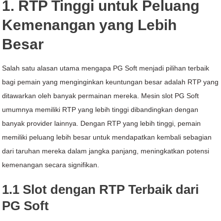
1. RTP Tinggi untuk Peluang
Kemenangan yang Lebih
Besar
Salah satu alasan utama mengapa PG Soft menjadi pilihan terbaik
bagi pemain yang menginginkan keuntungan besar adalah RTP yang
ditawarkan oleh banyak permainan mereka. Mesin slot PG Soft
umumnya memiliki RTP yang lebih tinggi dibandingkan dengan
banyak provider lainnya. Dengan RTP yang lebih tinggi, pemain
memiliki peluang lebih besar untuk mendapatkan kembali sebagian
dari taruhan mereka dalam jangka panjang, meningkatkan potensi
kemenangan secara signifikan.
1.1 Slot dengan RTP Terbaik dari
PG Soft