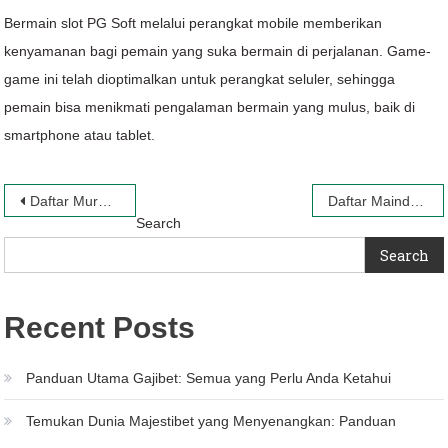
Bermain slot PG Soft melalui perangkat mobile memberikan
kenyamanan bagi pemain yang suka bermain di perjalanan. Game-
game ini telah dioptimalkan untuk perangkat seluler, sehingga
pemain bisa menikmati pengalaman bermain yang mulus, baik di
smartphone atau tablet.
Post
Daftar Murahqq – PG Slot Bertema Olahraga Populer
Daftar Maindomino99 – PG Slot yang Paling Banyak Dipilih Pemula
Search
navigation
Search
Recent Posts
Panduan Utama Gajibet: Semua yang Perlu Anda Ketahui
Temukan Dunia Majestibet yang Menyenangkan: Panduan