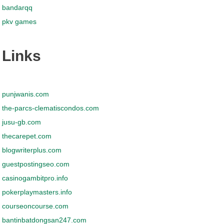
bandarqq
pkv games
Links
punjwanis.com
the-parcs-clematiscondos.com
jusu-gb.com
thecarepet.com
blogwriterplus.com
guestpostingseo.com
casinogambitpro.info
pokerplaymasters.info
courseoncourse.com
bantinbatdongsan247.com