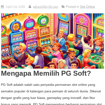
April 24, 2025
admin@lky08.com
Posted in
Slot Online
Mengapa Memilih PG Soft?
PG Soft adalah salah satu penyedia permainan slot online yang
semakin populer di kalangan para pemain di seluruh dunia. Dikenal
dengan grafis yang luar biasa, gameplay yang inovatif, dan fitur
bonus yang menarik, PG Soft menawarkan berbagai permainan slot