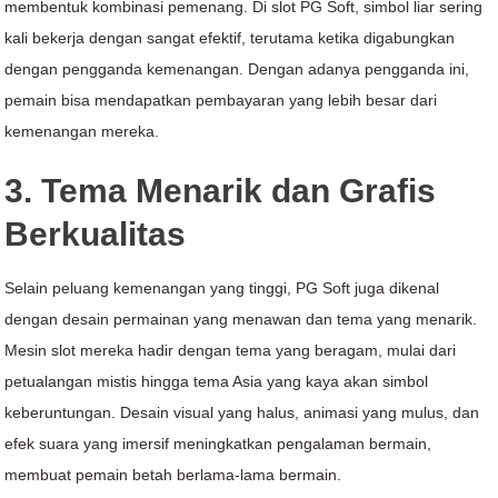
membentuk kombinasi pemenang. Di slot PG Soft, simbol liar sering
kali bekerja dengan sangat efektif, terutama ketika digabungkan
dengan pengganda kemenangan. Dengan adanya pengganda ini,
pemain bisa mendapatkan pembayaran yang lebih besar dari
kemenangan mereka.
3. Tema Menarik dan Grafis
Berkualitas
Selain peluang kemenangan yang tinggi, PG Soft juga dikenal
dengan desain permainan yang menawan dan tema yang menarik.
Mesin slot mereka hadir dengan tema yang beragam, mulai dari
petualangan mistis hingga tema Asia yang kaya akan simbol
keberuntungan. Desain visual yang halus, animasi yang mulus, dan
efek suara yang imersif meningkatkan pengalaman bermain,
membuat pemain betah berlama-lama bermain.