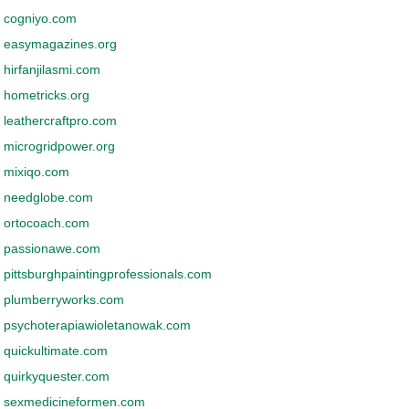
cogniyo.com
easymagazines.org
hirfanjilasmi.com
hometricks.org
leathercraftpro.com
microgridpower.org
mixiqo.com
needglobe.com
ortocoach.com
passionawe.com
pittsburghpaintingprofessionals.com
plumberryworks.com
psychoterapiawioletanowak.com
quickultimate.com
quirkyquester.com
sexmedicineformen.com