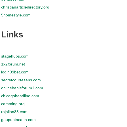
christianarticledirectory.org
5homestyle.com
Links
stagehubs.com
1x2forum.net
login99bet.com
secretcourtesans.com
onlinebahisforum1.com
chicagoheadline.com
camming.org
rajalion88.com
goupuntacana.com