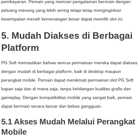
pembayaran. Pemain yang mencari pengalaman bermain dengan
peluang menang yang lebih sering tetapi tetap menginginkan
kesempatan meraih kemenangan besar dapat memilih slot ini.
5. Mudah Diakses di Berbagai
Platform
PG Soft memastikan bahwa semua permainan mereka dapat diakses
dengan mudah di berbagai platform, baik di desktop maupun
perangkat mobile. Pemain dapat menikmati permainan slot PG Soft
kapan saja dan di mana saja, tanpa kehilangan kualitas grafis dan
gameplay. Dengan kompatibilitas mobile yang sangat baik, pemain
dapat bermain secara lancar dan bebas gangguan.
5.1 Akses Mudah Melalui Perangkat
Mobile