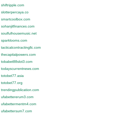
shiftripple.com
slotterpercaya.co
smartcoolbox.com
sohanjitfinances.com
soulfulhousemusic.net
sparklooms.com
tacticalcontractingllc.com
thecapitalpowers.com
tobabet88slot3.com
todayscurrentnews.com
totobet77.asia
totobet77.org
trendingpublication.com
ufabettererum3.com
ufabettermentm4.com
ufabettersum7.com