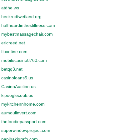
atdhe.ws
heckrodtwetland.org
halfheardinthestillness.com
mybestmassagechair.com
ericreed.net
fluxetine.com
mobilecasino8760.com
betqq3.net
casinoloans5.us
CasinoAuction.us
kipooglecouk.us
mykitchennhome.com
aumoulinvert.com
thefoodiepassport.com
superwindowproject.com
papibakigrafo.com