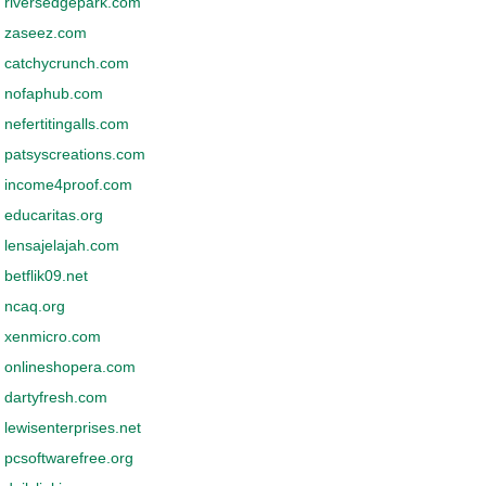
riversedgepark.com
zaseez.com
catchycrunch.com
nofaphub.com
nefertitingalls.com
patsyscreations.com
income4proof.com
educaritas.org
lensajelajah.com
betflik09.net
ncaq.org
xenmicro.com
onlineshopera.com
dartyfresh.com
lewisenterprises.net
pcsoftwarefree.org