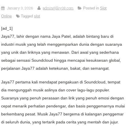
January 3, 2026
admin@lky08.com
Posted in
Slot
Online
Tagged
slot
[ad_1]
Jaya77, lahir dengan nama Jaya Patel, adalah bintang baru di
industri musik yang telah menggemparkan dunia dengan suaranya
yang unik dan liriknya yang menawan. Dari awal yang sederhana
sebagai sensasi Soundcloud hingga mencapai kesuksesan global,
perjalanan Jaya77 adalah ketekunan, bakat, dan semangat.
Jaya77 pertama kali mendapat pengakuan di Soundcloud, tempat
dia mengunggah musik aslinya dan cover lagu-lagu populer.
Suaranya yang penuh perasaan dan lirik yang penuh emosi dengan
cepat menarik perhatian pendengar, dan basis penggemarnya mulai
berkembang pesat. Musik Jaya77 bergema di kalangan penggemar
di seluruh dunia, yang tertarik pada cerita yang mentah dan jujur.