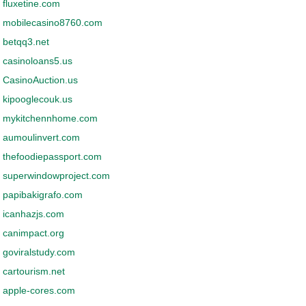
fluxetine.com
mobilecasino8760.com
betqq3.net
casinoloans5.us
CasinoAuction.us
kipooglecouk.us
mykitchennhome.com
aumoulinvert.com
thefoodiepassport.com
superwindowproject.com
papibakigrafo.com
icanhazjs.com
canimpact.org
goviralstudy.com
cartourism.net
apple-cores.com