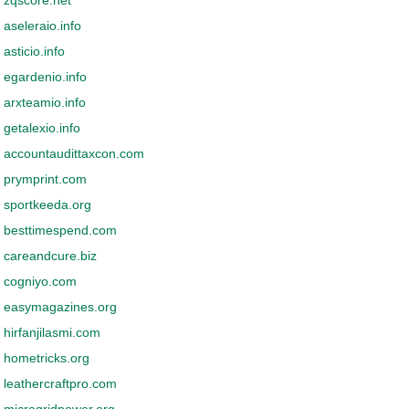
zqscore.net
aseleraio.info
asticio.info
egardenio.info
arxteamio.info
getalexio.info
accountaudittaxcon.com
prymprint.com
sportkeeda.org
besttimespend.com
careandcure.biz
cogniyo.com
easymagazines.org
hirfanjilasmi.com
hometricks.org
leathercraftpro.com