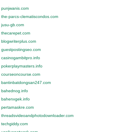
punjwanis.com
the-parcs-clematiscondos.com
jusu-gb.com
thecarepet.com
blogwriterplus.com
guestpostingseo.com
casinogambitpro.info
pokerplaymasters.info
courseoncourse.com
bantinbatdongsan247.com
bahednog.info
bahenxgek.info
pertamaskre.com
threadsvideoandphotodownloader.com
techgiddy.com