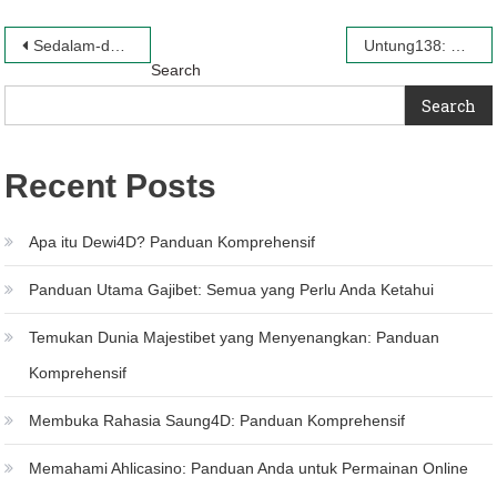
Post
Sedalam-dalamnya Dunia Monas77: Sekilas Kehidupan Seorang Gamer Profesional
Untung138: Platform Pilihan Anda untuk Menang Besar dan Bersenang-senang
Search
navigation
Search
Recent Posts
Apa itu Dewi4D? Panduan Komprehensif
Panduan Utama Gajibet: Semua yang Perlu Anda Ketahui
Temukan Dunia Majestibet yang Menyenangkan: Panduan
Komprehensif
Membuka Rahasia Saung4D: Panduan Komprehensif
Memahami Ahlicasino: Panduan Anda untuk Permainan Online