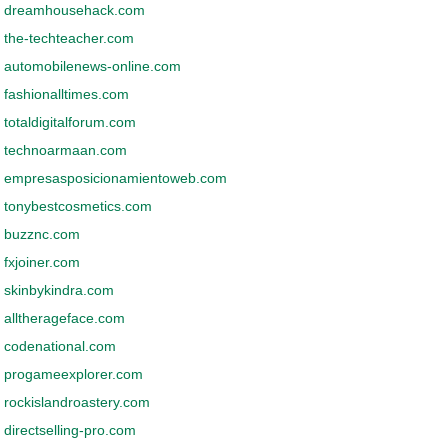
dreamhousehack.com
the-techteacher.com
automobilenews-online.com
fashionalltimes.com
totaldigitalforum.com
technoarmaan.com
empresasposicionamientoweb.com
tonybestcosmetics.com
buzznc.com
fxjoiner.com
skinbykindra.com
alltherageface.com
codenational.com
progameexplorer.com
rockislandroastery.com
directselling-pro.com