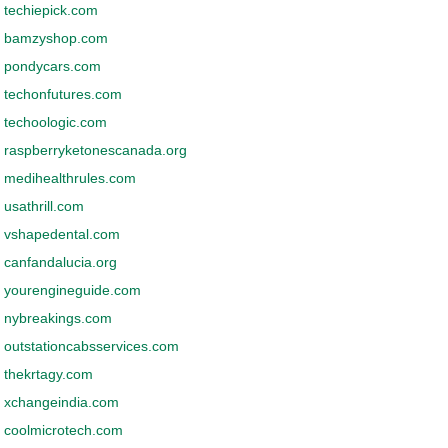
techiepick.com
bamzyshop.com
pondycars.com
techonfutures.com
techoologic.com
raspberryketonescanada.org
medihealthrules.com
usathrill.com
vshapedental.com
canfandalucia.org
yourengineguide.com
nybreakings.com
outstationcabsservices.com
thekrtagy.com
xchangeindia.com
coolmicrotech.com