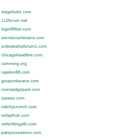
stagehubs.com
1x2forum.net
login99bet.com
secretcourtesans.com
onlinebahisforum1.com
chicagoheadline.com
camming.org
rajalion88.com
goupuntacana.com
riversedgepark.com
zaseez.com
catchycrunch.com
nofaphub.com
nefertitingalls.com
patsyscreations.com