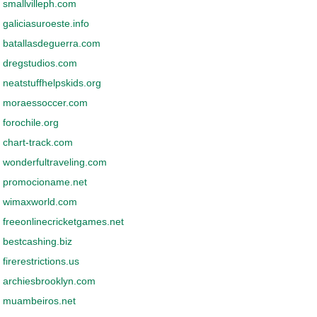
smallvilleph.com
galiciasuroeste.info
batallasdeguerra.com
dregstudios.com
neatstuffhelpskids.org
moraessoccer.com
forochile.org
chart-track.com
wonderfultraveling.com
promocioname.net
wimaxworld.com
freeonlinecricketgames.net
bestcashing.biz
firerestrictions.us
archiesbrooklyn.com
muambeiros.net