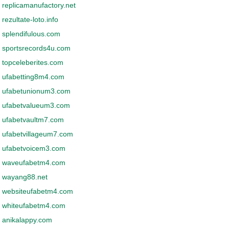
replicamanufactory.net
rezultate-loto.info
splendifulous.com
sportsrecords4u.com
topceleberites.com
ufabetting8m4.com
ufabetunionum3.com
ufabetvalueum3.com
ufabetvaultm7.com
ufabetvillageum7.com
ufabetvoicem3.com
waveufabetm4.com
wayang88.net
websiteufabetm4.com
whiteufabetm4.com
anikalappy.com