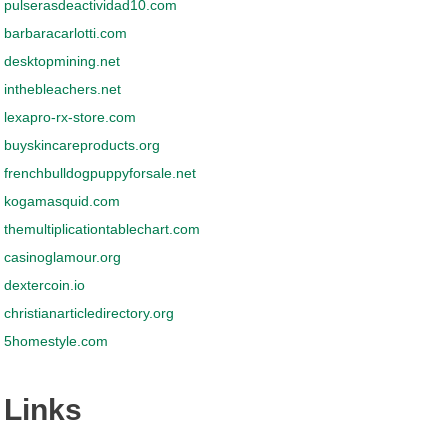
pulserasdeactividad10.com
barbaracarlotti.com
desktopmining.net
inthebleachers.net
lexapro-rx-store.com
buyskincareproducts.org
frenchbulldogpuppyforsale.net
kogamasquid.com
themultiplicationtablechart.com
casinoglamour.org
dextercoin.io
christianarticledirectory.org
5homestyle.com
Links