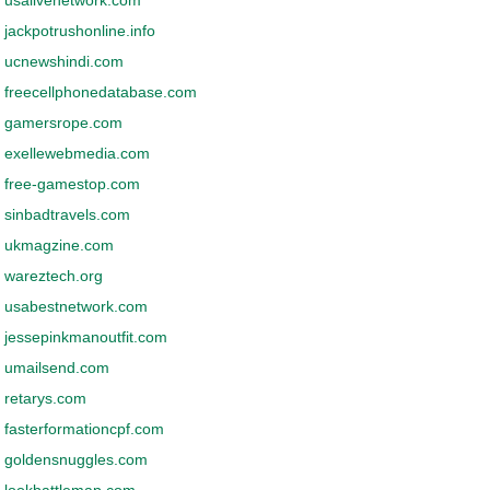
usalivenetwork.com
jackpotrushonline.info
ucnewshindi.com
freecellphonedatabase.com
gamersrope.com
exellewebmedia.com
free-gamestop.com
sinbadtravels.com
ukmagzine.com
wareztech.org
usabestnetwork.com
jessepinkmanoutfit.com
umailsend.com
retarys.com
fasterformationcpf.com
goldensnuggles.com