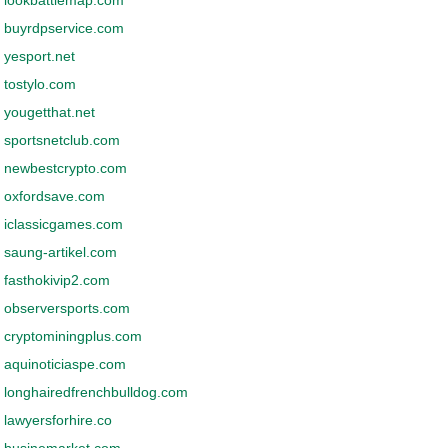
lookbattlemap.com
buyrdpservice.com
yesport.net
tostylo.com
yougetthat.net
sportsnetclub.com
newbestcrypto.com
oxfordsave.com
iclassicgames.com
saung-artikel.com
fasthokivip2.com
observersports.com
cryptominingplus.com
aquinoticiaspe.com
longhairedfrenchbulldog.com
lawyersforhire.co