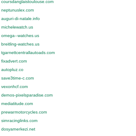
coursdanglaistoulouse.com
neptunuslex.com
auguri-di-natale.info
michelewatch.us
omega--watches.us
breitling-watches.us
tgarnettcentrallautoads.com
fixadvert.com
autopluz.co
save3time-c.com
vexonhcf.com
demos-pixelsparadise.com
mediatitude.com
prewarmotorcycles.com
simracinglinks.com
dosyamerkezi.net