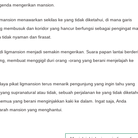
legenda mengerikan mansion.
mansion menawarkan sekilas ke yang tidak diketahui, di mana garis
ng membusuk dan koridor yang hancur berfungsi sebagai pengingat m
 tidak nyaman dan firasat.
i ligmansion menjadi semakin mengerikan. Suara papan lantai berderi
ng, membuat menggigil duri orang -orang yang berani menjelajah ke
aya pikat ligmansion terus menarik pengunjung yang ingin tahu yang
ng supranatural atau tidak, sebuah perjalanan ke yang tidak diketah
semua yang berani menginjakkan kaki ke dalam. Ingat saja, Anda
jarah mansion yang menghantui.