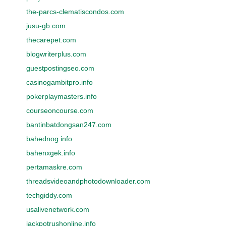
the-parcs-clematiscondos.com
jusu-gb.com
thecarepet.com
blogwriterplus.com
guestpostingseo.com
casinogambitpro.info
pokerplaymasters.info
courseoncourse.com
bantinbatdongsan247.com
bahednog.info
bahenxgek.info
pertamaskre.com
threadsvideoandphotodownloader.com
techgiddy.com
usalivenetwork.com
jackpotrushonline.info