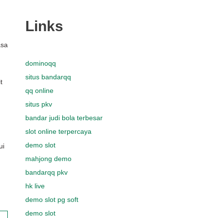
Links
asa
dominoqq
situs bandarqq
t
qq online
situs pkv
bandar judi bola terbesar
slot online terpercaya
demo slot
ui
mahjong demo
bandarqq pkv
hk live
demo slot pg soft
demo slot