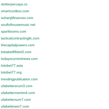
slotterpercaya.co
smartcoolbox.com
sohanjitfinances.com
soulfulhousemusic.net
sparklooms.com
tacticalcontractingllc.com
thecapitalpowers.com
tobabet88slot3.com
todayscurrentnews.com
totobet77.asia
totobet77.org
trendingpublication.com
ufabettererum3.com
ufabettermentm4.com
ufabettersum7.com
ufabettinwm7.com