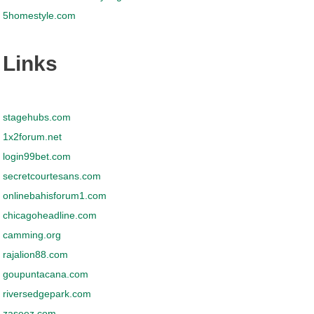
5homestyle.com
Links
stagehubs.com
1x2forum.net
login99bet.com
secretcourtesans.com
onlinebahisforum1.com
chicagoheadline.com
camming.org
rajalion88.com
goupuntacana.com
riversedgepark.com
zaseez.com