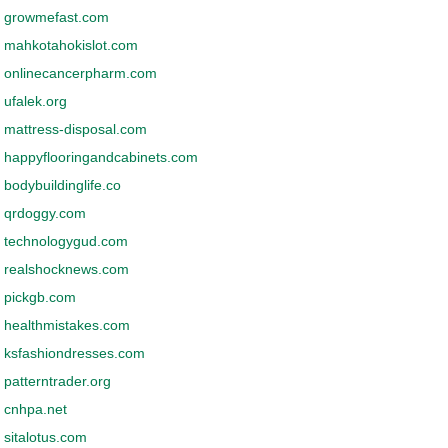
growmefast.com
mahkotahokislot.com
onlinecancerpharm.com
ufalek.org
mattress-disposal.com
happyflooringandcabinets.com
bodybuildinglife.co
qrdoggy.com
technologygud.com
realshocknews.com
pickgb.com
healthmistakes.com
ksfashiondresses.com
patterntrader.org
cnhpa.net
sitalotus.com