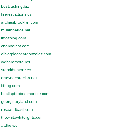
bestcashing.biz
firerestrictions.us
archiesbrooklyn.com
muambeiros.net
infozblog.com
chonbaihat.com
elblogdeoscargonzalez.com
webpromote.net
steroids-store.co
arteydecoracion.net
fithog.com
bestlaptopbestmonitor.com
georginaryland.com
roseandbasil.com
thewhitewhitelights.com
atdhe.ws