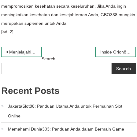
mempromosikan kesehatan secara keseluruhan. Jika Anda ingin
meningkatkan kesehatan dan kesejahteraan Anda, GBO338 mungkin
merupakan suplemen untuk Anda.
[ad_2]
Post
Menjelajahi sensasi dan kegembiraan game kasino online Untung138
Inside Orion88: Bagaimana perusahaan inovatif ini merevolusi industri
Search
navigation
Search
Recent Posts
JakartaSlot88: Panduan Utama Anda untuk Permainan Slot
Online
Memahami Dunia303: Panduan Anda dalam Bermain Game