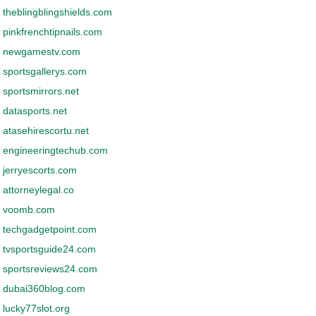
theblingblingshields.com
pinkfrenchtipnails.com
newgamestv.com
sportsgallerys.com
sportsmirrors.net
datasports.net
atasehirescortu.net
engineeringtechub.com
jerryescorts.com
attorneylegal.co
voomb.com
techgadgetpoint.com
tvsportsguide24.com
sportsreviews24.com
dubai360blog.com
lucky77slot.org