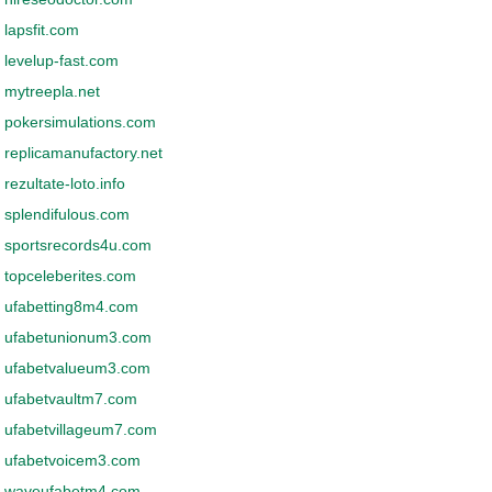
lapsfit.com
levelup-fast.com
mytreepla.net
pokersimulations.com
replicamanufactory.net
rezultate-loto.info
splendifulous.com
sportsrecords4u.com
topceleberites.com
ufabetting8m4.com
ufabetunionum3.com
ufabetvalueum3.com
ufabetvaultm7.com
ufabetvillageum7.com
ufabetvoicem3.com
waveufabetm4.com