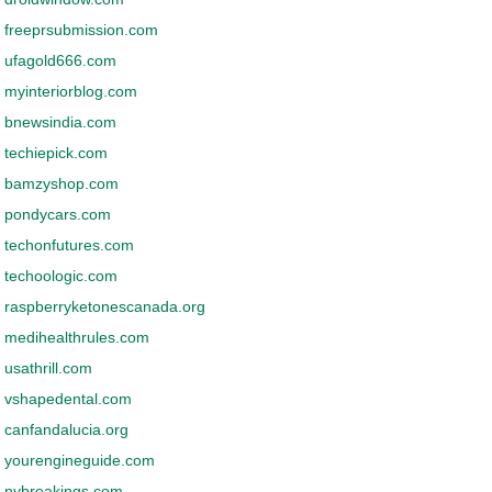
freeprsubmission.com
ufagold666.com
myinteriorblog.com
bnewsindia.com
techiepick.com
bamzyshop.com
pondycars.com
techonfutures.com
techoologic.com
raspberryketonescanada.org
medihealthrules.com
usathrill.com
vshapedental.com
canfandalucia.org
yourengineguide.com
nybreakings.com