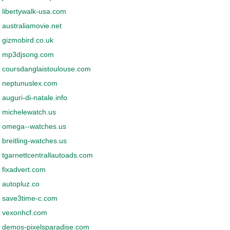
libertywalk-usa.com
australiamovie.net
gizmobird.co.uk
mp3djsong.com
coursdanglaistoulouse.com
neptunuslex.com
auguri-di-natale.info
michelewatch.us
omega--watches.us
breitling-watches.us
tgarnettcentrallautoads.com
fixadvert.com
autopluz.co
save3time-c.com
vexonhcf.com
demos-pixelsparadise.com