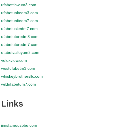
ufabettinwum3.com
ufabetunitedm3.com
ufabetunitedm7.com
ufabetuskedm7.com
ufabetutoredm3.com
ufabetutoredm7.com
ufabetvalleyum3.com
veloxview.com
westufabetm3.com
whiskeybrothersllc.com
wildufabetum7.com
Links
jimsfamousbbq.com