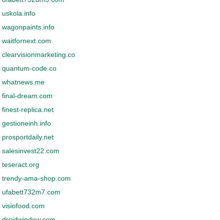
uskola.info
wagonpaints.info
waitfornext.com
clearvisionmarketing.co
quantum-code.co
whatnews.me
final-dream.com
finest-replica.net
gestioneinh.info
prosportdaily.net
salesinvest22.com
teseract.org
trendy-ama-shop.com
ufabett732m7.com
visiofood.com
droidwindow.com