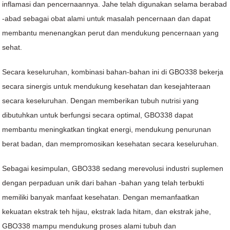
inflamasi dan pencernaannya. Jahe telah digunakan selama berabad
-abad sebagai obat alami untuk masalah pencernaan dan dapat
membantu menenangkan perut dan mendukung pencernaan yang
sehat.
Secara keseluruhan, kombinasi bahan-bahan ini di GBO338 bekerja
secara sinergis untuk mendukung kesehatan dan kesejahteraan
secara keseluruhan. Dengan memberikan tubuh nutrisi yang
dibutuhkan untuk berfungsi secara optimal, GBO338 dapat
membantu meningkatkan tingkat energi, mendukung penurunan
berat badan, dan mempromosikan kesehatan secara keseluruhan.
Sebagai kesimpulan, GBO338 sedang merevolusi industri suplemen
dengan perpaduan unik dari bahan -bahan yang telah terbukti
memiliki banyak manfaat kesehatan. Dengan memanfaatkan
kekuatan ekstrak teh hijau, ekstrak lada hitam, dan ekstrak jahe,
GBO338 mampu mendukung proses alami tubuh dan