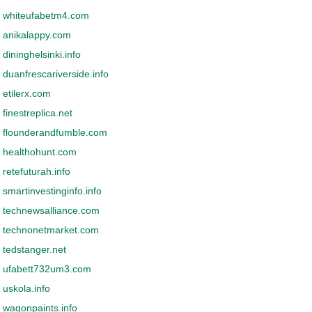
whiteufabetm4.com
anikalappy.com
dininghelsinki.info
duanfrescariverside.info
etilerx.com
finestreplica.net
flounderandfumble.com
healthohunt.com
retefuturah.info
smartinvestinginfo.info
technewsalliance.com
technonetmarket.com
tedstanger.net
ufabett732um3.com
uskola.info
wagonpaints.info