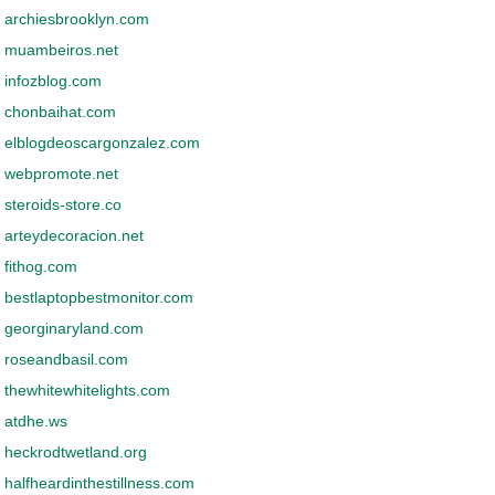
archiesbrooklyn.com
muambeiros.net
infozblog.com
chonbaihat.com
elblogdeoscargonzalez.com
webpromote.net
steroids-store.co
arteydecoracion.net
fithog.com
bestlaptopbestmonitor.com
georginaryland.com
roseandbasil.com
thewhitewhitelights.com
atdhe.ws
heckrodtwetland.org
halfheardinthestillness.com