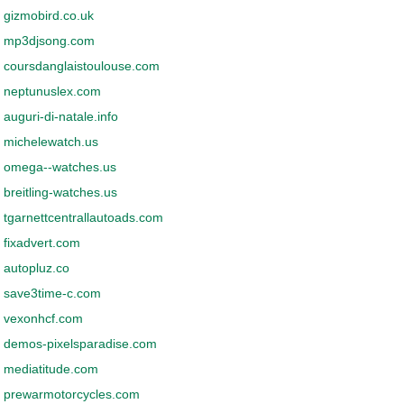
gizmobird.co.uk
mp3djsong.com
coursdanglaistoulouse.com
neptunuslex.com
auguri-di-natale.info
michelewatch.us
omega--watches.us
breitling-watches.us
tgarnettcentrallautoads.com
fixadvert.com
autopluz.co
save3time-c.com
vexonhcf.com
demos-pixelsparadise.com
mediatitude.com
prewarmotorcycles.com