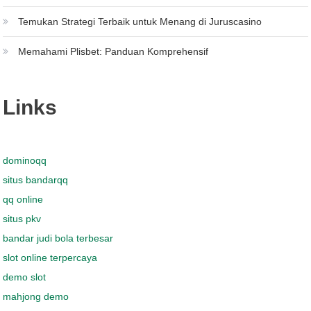
Temukan Strategi Terbaik untuk Menang di Juruscasino
Memahami Plisbet: Panduan Komprehensif
Links
dominoqq
situs bandarqq
qq online
situs pkv
bandar judi bola terbesar
slot online terpercaya
demo slot
mahjong demo