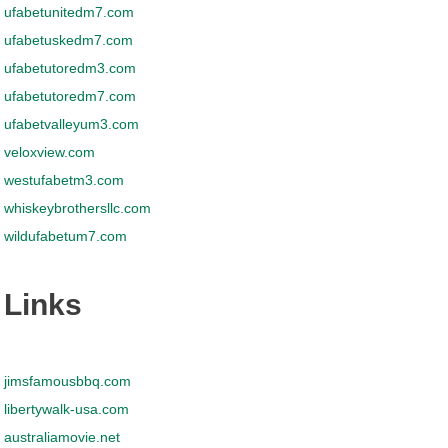
ufabetunitedm7.com
ufabetuskedm7.com
ufabetutoredm3.com
ufabetutoredm7.com
ufabetvalleyum3.com
veloxview.com
westufabetm3.com
whiskeybrothersllc.com
wildufabetum7.com
Links
jimsfamousbbq.com
libertywalk-usa.com
australiamovie.net