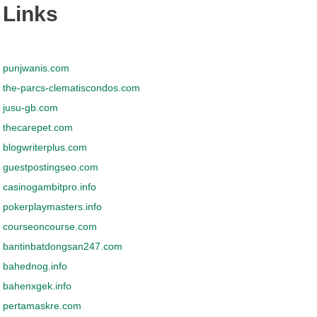
Links
punjwanis.com
the-parcs-clematiscondos.com
jusu-gb.com
thecarepet.com
blogwriterplus.com
guestpostingseo.com
casinogambitpro.info
pokerplaymasters.info
courseoncourse.com
bantinbatdongsan247.com
bahednog.info
bahenxgek.info
pertamaskre.com