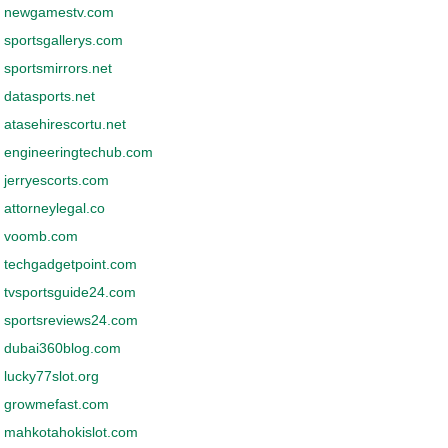
newgamestv.com
sportsgallerys.com
sportsmirrors.net
datasports.net
atasehirescortu.net
engineeringtechub.com
jerryescorts.com
attorneylegal.co
voomb.com
techgadgetpoint.com
tvsportsguide24.com
sportsreviews24.com
dubai360blog.com
lucky77slot.org
growmefast.com
mahkotahokislot.com