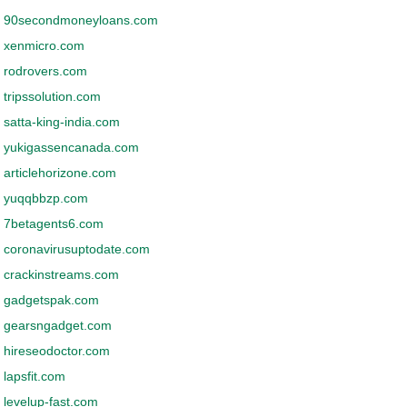
90secondmoneyloans.com
xenmicro.com
rodrovers.com
tripssolution.com
satta-king-india.com
yukigassencanada.com
articlehorizone.com
yuqqbbzp.com
7betagents6.com
coronavirusuptodate.com
crackinstreams.com
gadgetspak.com
gearsngadget.com
hireseodoctor.com
lapsfit.com
levelup-fast.com