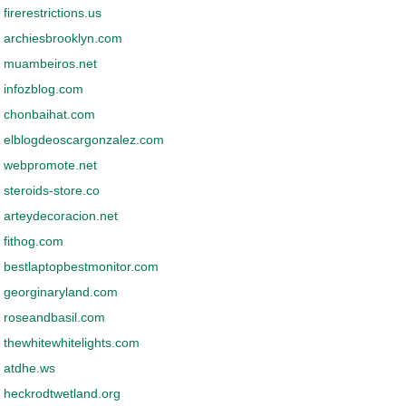
firerestrictions.us
archiesbrooklyn.com
muambeiros.net
infozblog.com
chonbaihat.com
elblogdeoscargonzalez.com
webpromote.net
steroids-store.co
arteydecoracion.net
fithog.com
bestlaptopbestmonitor.com
georginaryland.com
roseandbasil.com
thewhitewhitelights.com
atdhe.ws
heckrodtwetland.org