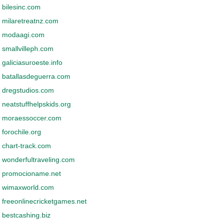
bilesinc.com
milaretreatnz.com
modaagi.com
smallvilleph.com
galiciasuroeste.info
batallasdeguerra.com
dregstudios.com
neatstuffhelpskids.org
moraessoccer.com
forochile.org
chart-track.com
wonderfultraveling.com
promocioname.net
wimaxworld.com
freeonlinecricketgames.net
bestcashing.biz