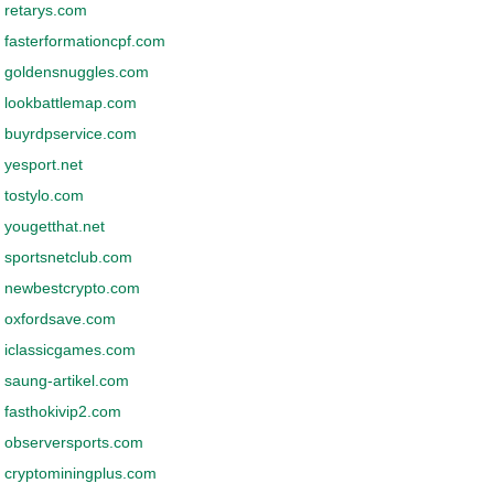
retarys.com
fasterformationcpf.com
goldensnuggles.com
lookbattlemap.com
buyrdpservice.com
yesport.net
tostylo.com
yougetthat.net
sportsnetclub.com
newbestcrypto.com
oxfordsave.com
iclassicgames.com
saung-artikel.com
fasthokivip2.com
observersports.com
cryptominingplus.com