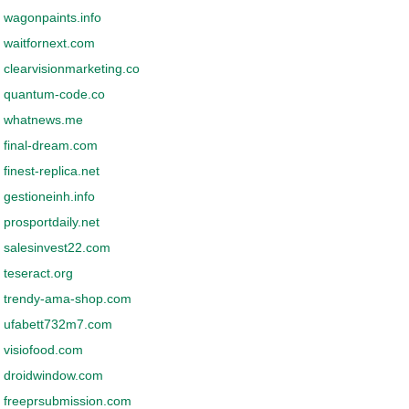
wagonpaints.info
waitfornext.com
clearvisionmarketing.co
quantum-code.co
whatnews.me
final-dream.com
finest-replica.net
gestioneinh.info
prosportdaily.net
salesinvest22.com
teseract.org
trendy-ama-shop.com
ufabett732m7.com
visiofood.com
droidwindow.com
freeprsubmission.com