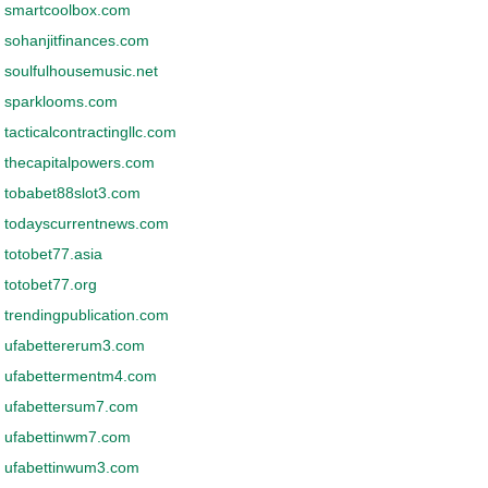
smartcoolbox.com
sohanjitfinances.com
soulfulhousemusic.net
sparklooms.com
tacticalcontractingllc.com
thecapitalpowers.com
tobabet88slot3.com
todayscurrentnews.com
totobet77.asia
totobet77.org
trendingpublication.com
ufabettererum3.com
ufabettermentm4.com
ufabettersum7.com
ufabettinwm7.com
ufabettinwum3.com