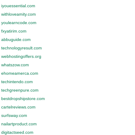
iyouessential.com
withloveamity.com
youlearncode.com
fxyatirim.com
abbuguide.com
technologyresult.com
webhostingoffers.org
whatszow.com
ehomeamerca.com
techintendo.com
techgreenpure.com
bestdropshipstore.com
cartelreviews.com
surfsway.com
nailartproduct.com
digitactseed.com