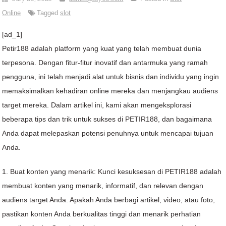
Online
Tagged
slot
[ad_1]
Petir188 adalah platform yang kuat yang telah membuat dunia
terpesona. Dengan fitur-fitur inovatif dan antarmuka yang ramah
pengguna, ini telah menjadi alat untuk bisnis dan individu yang ingin
memaksimalkan kehadiran online mereka dan menjangkau audiens
target mereka. Dalam artikel ini, kami akan mengeksplorasi
beberapa tips dan trik untuk sukses di PETIR188, dan bagaimana
Anda dapat melepaskan potensi penuhnya untuk mencapai tujuan
Anda.
1. Buat konten yang menarik: Kunci kesuksesan di PETIR188 adalah
membuat konten yang menarik, informatif, dan relevan dengan
audiens target Anda. Apakah Anda berbagi artikel, video, atau foto,
pastikan konten Anda berkualitas tinggi dan menarik perhatian