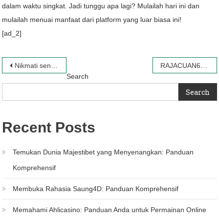
dalam waktu singkat. Jadi tunggu apa lagi? Mulailah hari ini dan
mulailah menuai manfaat dari platform yang luar biasa ini!
[ad_2]
Post
Nikmati sensasi taruhan online dengan galaxybet88
RAJACUAN69: Bintang Media Sosial yang Meningkat
Search
navigation
Search
Recent Posts
Temukan Dunia Majestibet yang Menyenangkan: Panduan
Komprehensif
Membuka Rahasia Saung4D: Panduan Komprehensif
Memahami Ahlicasino: Panduan Anda untuk Permainan Online