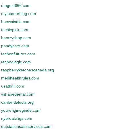
ufagold666.com
myinteriorblog.com
bnewsindia.com
techiepick.com
bamzyshop.com
pondycars.com
techonfutures.com
techoologic.com
raspberryketonescanada.org
medihealthrules.com
usathrill.com
vshapedental.com
canfandalucia.org
yourengineguide.com
nybreakings.com
outstationcabsservices.com