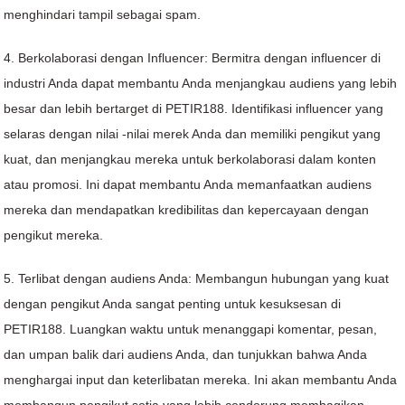
menghindari tampil sebagai spam.
4. Berkolaborasi dengan Influencer: Bermitra dengan influencer di
industri Anda dapat membantu Anda menjangkau audiens yang lebih
besar dan lebih bertarget di PETIR188. Identifikasi influencer yang
selaras dengan nilai -nilai merek Anda dan memiliki pengikut yang
kuat, dan menjangkau mereka untuk berkolaborasi dalam konten
atau promosi. Ini dapat membantu Anda memanfaatkan audiens
mereka dan mendapatkan kredibilitas dan kepercayaan dengan
pengikut mereka.
5. Terlibat dengan audiens Anda: Membangun hubungan yang kuat
dengan pengikut Anda sangat penting untuk kesuksesan di
PETIR188. Luangkan waktu untuk menanggapi komentar, pesan,
dan umpan balik dari audiens Anda, dan tunjukkan bahwa Anda
menghargai input dan keterlibatan mereka. Ini akan membantu Anda