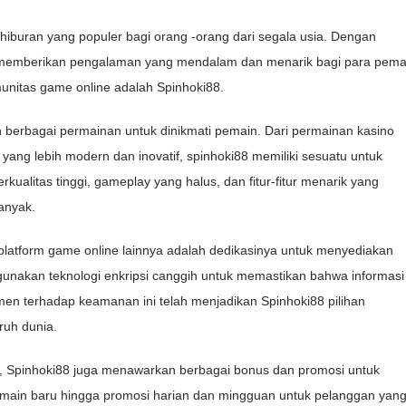
hiburan yang populer bagi orang -orang dari segala usia. Dengan
uk memberikan pengalaman yang mendalam dan menarik bagi para pema
unitas game online adalah Spinhoki88.
berbagai permainan untuk dinikmati pemain. Dari permainan kasino
me yang lebih modern dan inovatif, spinhoki88 memiliki sesuatu untuk
kualitas tinggi, gameplay yang halus, dan fitur-fitur menarik yang
anyak.
platform game online lainnya adalah dedikasinya untuk menyediakan
unakan teknologi enkripsi canggih untuk memastikan bahwa informasi
tmen terhadap keamanan ini telah menjadikan Spinhoki88 pilihan
ruh dunia.
 Spinhoki88 juga menawarkan berbagai bonus dan promosi untuk
emain baru hingga promosi harian dan mingguan untuk pelanggan yan