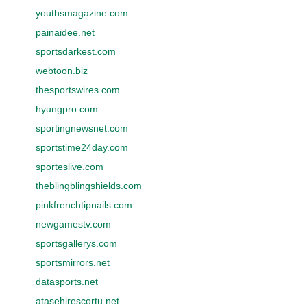
youthsmagazine.com
painaidee.net
sportsdarkest.com
webtoon.biz
thesportswires.com
hyungpro.com
sportingnewsnet.com
sportstime24day.com
sporteslive.com
theblingblingshields.com
pinkfrenchtipnails.com
newgamestv.com
sportsgallerys.com
sportsmirrors.net
datasports.net
atasehirescortu.net