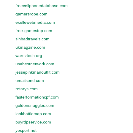
freecellphonedatabase.com
gamersrope.com
exellewebmedia.com
free-gamestop.com
sinbadtravels.com
ukmagzine.com
wareztech.org
usabestnetwork.com
jessepinkmanoutfit.com
umailsend.com
retarys.com
fasterformationcpf.com
goldensnuggles.com
lookbattlemap.com
buyrdpservice.com
yesport.net