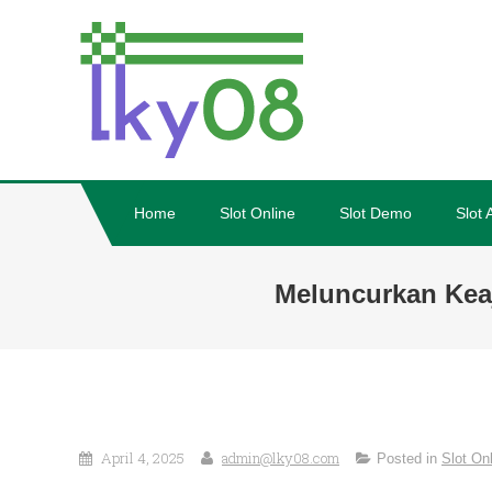
Skip
SLOT GACOR M
Coba slot Mahjong Ways d
to
content
Home
Slot Online
Slot Demo
Slot 
Meluncurkan Kea
April 4, 2025
admin@lky08.com
Posted in
Slot On