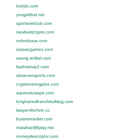
tostylo.com
yougetthat.net
sportsnetclub.com
newbestcrypto.com
oxfordsave.com
iclassicgames.com
saung-artikel.com
fasthokivip2.com
observersports.com
cryptominingplus.com
aquinoticiaspe.com
longhairedfrenchbulldog.com
lawyersforhire.co
businemarket.com
matahari88play.net
moneydescriptor.com