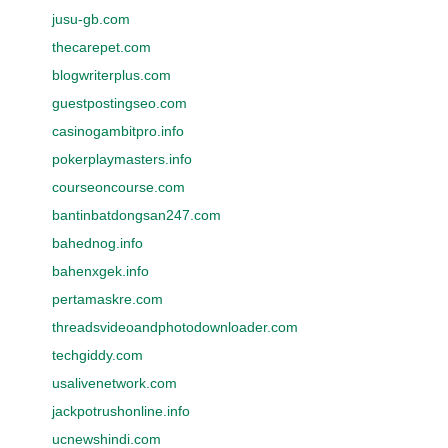
jusu-gb.com
thecarepet.com
blogwriterplus.com
guestpostingseo.com
casinogambitpro.info
pokerplaymasters.info
courseoncourse.com
bantinbatdongsan247.com
bahednog.info
bahenxgek.info
pertamaskre.com
threadsvideoandphotodownloader.com
techgiddy.com
usalivenetwork.com
jackpotrushonline.info
ucnewshindi.com