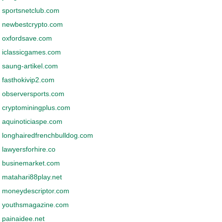
sportsnetclub.com
newbestcrypto.com
oxfordsave.com
iclassicgames.com
saung-artikel.com
fasthokivip2.com
observersports.com
cryptominingplus.com
aquinoticiaspe.com
longhairedfrenchbulldog.com
lawyersforhire.co
businemarket.com
matahari88play.net
moneydescriptor.com
youthsmagazine.com
painaidee.net