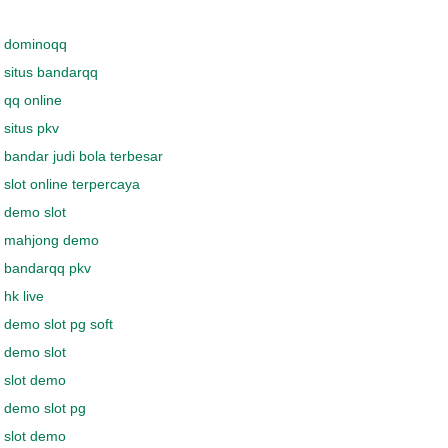
dominoqq
situs bandarqq
qq online
situs pkv
bandar judi bola terbesar
slot online terpercaya
demo slot
mahjong demo
bandarqq pkv
hk live
demo slot pg soft
demo slot
slot demo
demo slot pg
slot demo