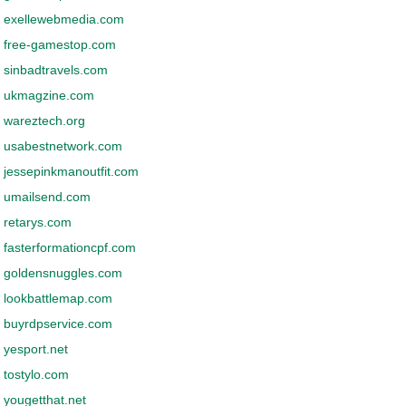
exellewebmedia.com
free-gamestop.com
sinbadtravels.com
ukmagzine.com
wareztech.org
usabestnetwork.com
jessepinkmanoutfit.com
umailsend.com
retarys.com
fasterformationcpf.com
goldensnuggles.com
lookbattlemap.com
buyrdpservice.com
yesport.net
tostylo.com
yougetthat.net