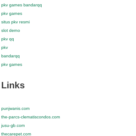
pkv games bandarqq
pkv games
situs pkv resmi
slot demo
pkv qq
pkv
bandarqq
pkv games
Links
punjwanis.com
the-parcs-clematiscondos.com
jusu-gb.com
thecarepet.com