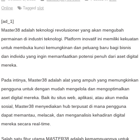
Online
Tagged
slot
[ad_1]
Master38 adalah teknologi revolusioner yang akan mengubah
permainan di industri teknologi. Platform inovatif ini memiliki kekuatan
untuk membuka kunci kemungkinan dan peluang baru bagi bisnis
dan individu yang ingin memanfaatkan potensi penuh dari aset digital
mereka.
Pada intinya, Master38 adalah alat yang ampuh yang memungkinkan
pengguna untuk dengan mudah mengelola dan mengoptimalkan
aset digital mereka. Baik itu situs web, aplikasi, atau akun media
sosial, Master38 menyediakan hub terpusat di mana pengguna
dapat memantau, melacak, dan menganalisis kehadiran digital
mereka secara real-time.
Salah satu fitur utama MASTER38 adalah kemampuannya untuk