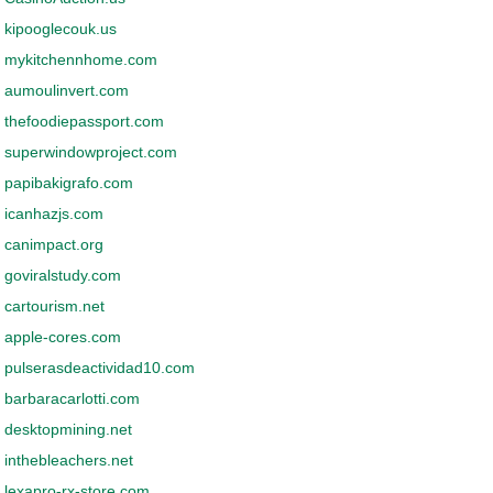
kipooglecouk.us
mykitchennhome.com
aumoulinvert.com
thefoodiepassport.com
superwindowproject.com
papibakigrafo.com
icanhazjs.com
canimpact.org
goviralstudy.com
cartourism.net
apple-cores.com
pulserasdeactividad10.com
barbaracarlotti.com
desktopmining.net
inthebleachers.net
lexapro-rx-store.com