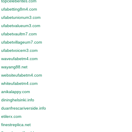
topceleberites.com
ufabetting8m4.com
ufabetunionum3.com
ufabetvalueum3.com
ufabetvaultm7.com
ufabetvillageum7.com
ufabetvoicem3.com
waveufabetm4.com
wayang88.net
websiteufabetm4.com
whiteufabetm4.com
anikalappy.com
dininghelsinki.info
duanfrescariverside.info
etilerx.com
finestreplica.net