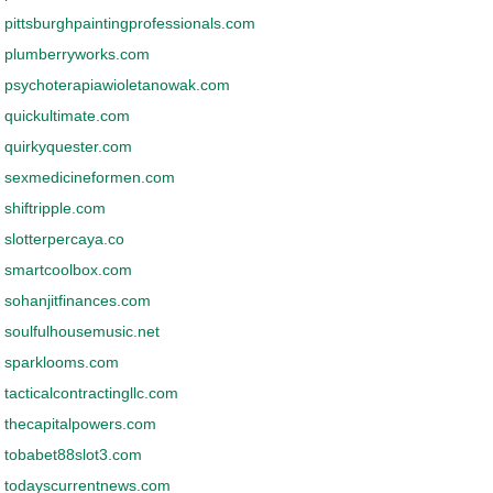
pittsburghpaintingprofessionals.com
plumberryworks.com
psychoterapiawioletanowak.com
quickultimate.com
quirkyquester.com
sexmedicineformen.com
shiftripple.com
slotterpercaya.co
smartcoolbox.com
sohanjitfinances.com
soulfulhousemusic.net
sparklooms.com
tacticalcontractingllc.com
thecapitalpowers.com
tobabet88slot3.com
todayscurrentnews.com