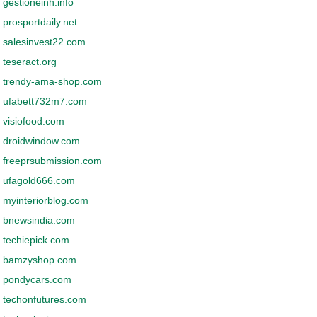
gestioneinh.info
prosportdaily.net
salesinvest22.com
teseract.org
trendy-ama-shop.com
ufabett732m7.com
visiofood.com
droidwindow.com
freeprsubmission.com
ufagold666.com
myinteriorblog.com
bnewsindia.com
techiepick.com
bamzyshop.com
pondycars.com
techonfutures.com