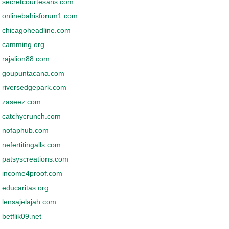
secretcourtesans.com
onlinebahisforum1.com
chicagoheadline.com
camming.org
rajalion88.com
goupuntacana.com
riversedgepark.com
zaseez.com
catchycrunch.com
nofaphub.com
nefertitingalls.com
patsyscreations.com
income4proof.com
educaritas.org
lensajelajah.com
betflik09.net