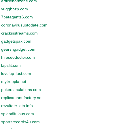
articlehorizone.com
yuqqbbzp.com
7betagents6.com
coronavirusuptodate.com
crackinstreams.com
gadgetspak.com
gearsngadget.com
hireseodoctor.com
lapsfit.com
levelup-fast.com
mytreepla.net
pokersimulations.com
replicamanufactory.net
rezultate-loto.info
splendifulous.com
sportsrecords4u.com