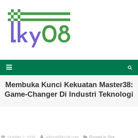
Skip
to
SLOT GACOR
Coba slot Mahjong Ways dari
content
MALAM INI PG
PG Soft malam ini untuk
SOFT, COBA SLOT
peluang kemenangan besar.
MAHJONG WAYS
Slot gacor ini menawarkan
UNTUK
pengalaman bermain yang
KEMENANGAN
menguntungkan.
Membuka Kunci Kekuatan Master38:
Game-Changer Di Industri Teknologi
October 2, 2025
admin@lky08.com
Posted in
Slot