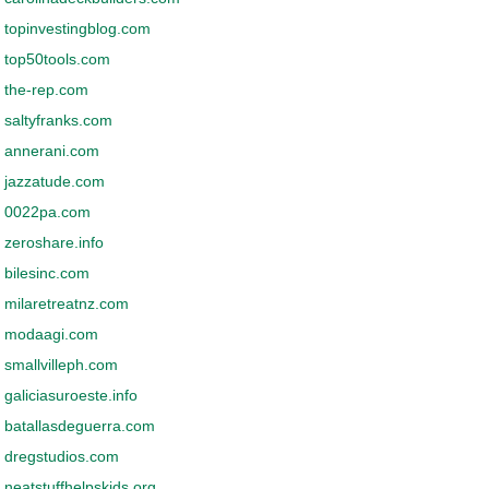
topinvestingblog.com
top50tools.com
the-rep.com
saltyfranks.com
annerani.com
jazzatude.com
0022pa.com
zeroshare.info
bilesinc.com
milaretreatnz.com
modaagi.com
smallvilleph.com
galiciasuroeste.info
batallasdeguerra.com
dregstudios.com
neatstuffhelpskids.org