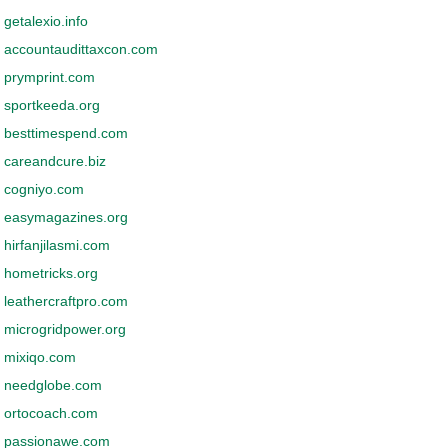
getalexio.info
accountaudittaxcon.com
prymprint.com
sportkeeda.org
besttimespend.com
careandcure.biz
cogniyo.com
easymagazines.org
hirfanjilasmi.com
hometricks.org
leathercraftpro.com
microgridpower.org
mixiqo.com
needglobe.com
ortocoach.com
passionawe.com