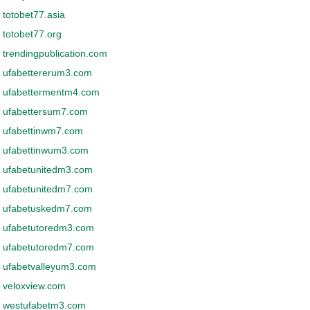
totobet77.asia
totobet77.org
trendingpublication.com
ufabettererum3.com
ufabettermentm4.com
ufabettersum7.com
ufabettinwm7.com
ufabettinwum3.com
ufabetunitedm3.com
ufabetunitedm7.com
ufabetuskedm7.com
ufabetutoredm3.com
ufabetutoredm7.com
ufabetvalleyum3.com
veloxview.com
westufabetm3.com