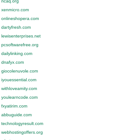
ncaq.org
xenmicro.com
onlineshopera.com
dartyfresh.com
lewisenterprises.net
pcsoftwarefree.org
dailylinking.com
dnafyx.com
giocolenuvole.com
iyouessential.com
withloveamity.com
youlearncode.com
fxyatirim.com
abbuguide.com
technologyresult.com
webhostingoffers.org