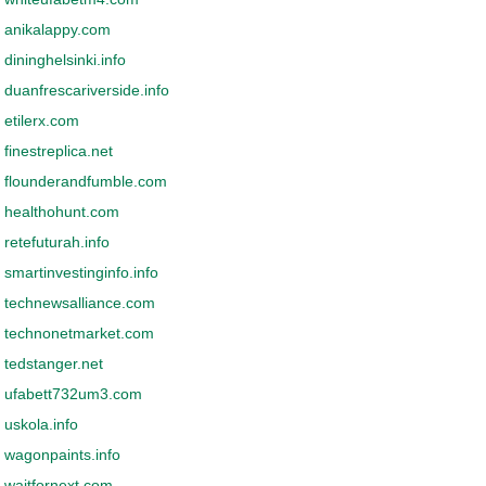
anikalappy.com
dininghelsinki.info
duanfrescariverside.info
etilerx.com
finestreplica.net
flounderandfumble.com
healthohunt.com
retefuturah.info
smartinvestinginfo.info
technewsalliance.com
technonetmarket.com
tedstanger.net
ufabett732um3.com
uskola.info
wagonpaints.info
waitfornext.com