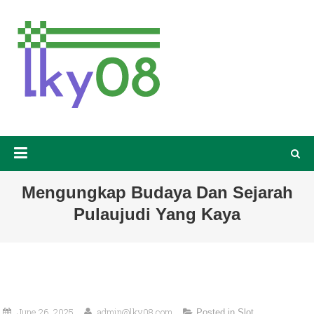
Skip
to
SLOT GACOR
Coba slot Mahjong Ways dari
content
MALAM INI PG
PG Soft malam ini untuk
SOFT, COBA SLOT
peluang kemenangan besar.
MAHJONG WAYS
Slot gacor ini menawarkan
UNTUK
pengalaman bermain yang
KEMENANGAN
menguntungkan.
Mengungkap Budaya Dan Sejarah
Pulaujudi Yang Kaya
June 26, 2025
admin@lky08.com
Posted in
Slot