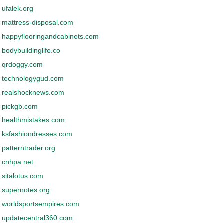
ufalek.org
mattress-disposal.com
happyflooringandcabinets.com
bodybuildinglife.co
qrdoggy.com
technologygud.com
realshocknews.com
pickgb.com
healthmistakes.com
ksfashiondresses.com
patterntrader.org
cnhpa.net
sitalotus.com
supernotes.org
worldsportsempires.com
updatecentral360.com