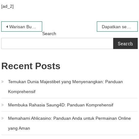
[ad_2]
Post
Warisan Budaya yang Kaya dari Paushoki Terungkap
Dapatkan sendok bagian dalam di Kembang123: Sumber masuk Anda untuk Fashion Trendy Temuan
Search
navigation
Search
Recent Posts
Temukan Dunia Majestibet yang Menyenangkan: Panduan
Komprehensif
Membuka Rahasia Saung4D: Panduan Komprehensif
Memahami Ahlicasino: Panduan Anda untuk Permainan Online
yang Aman