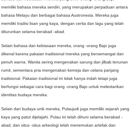
memiliki bahasa mereka sendiri, yang merupakan perpaduan antara
bahasa Melayu dan berbagai bahasa Austronesia. Mereka juga
memiliki tradisi lisan yang kaya, dengan cerita dan lagu yang telah
diturunkan selama berabad -abad.
Selain bahasa dan kebiasaan mereka, orang -orang Bajo juga
dikenal karena pakaian tradisional mereka yang bersemangat dan
penuh warna. Wanita sering mengenakan sarung dan jilbab tenunan
rumit, sementara pria mengenakan kemeja dan celana panjang
tradisional. Pakaian tradisional ini tidak hanya indah tetapi juga
berfungsi sebagai cara bagi orang -orang Bajo untuk melestarikan
identitas budaya mereka.
Selain dari budaya unik mereka, Pulaujudi juga memiliki sejarah yang
kaya yang patut dijelajahi. Pulau ini telah dihuni selama berabad -
abad, dan situs -situs arkeologi telah menemukan artefak dan