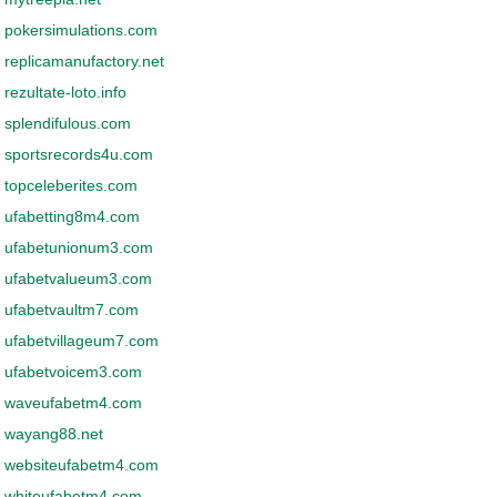
pokersimulations.com
replicamanufactory.net
rezultate-loto.info
splendifulous.com
sportsrecords4u.com
topceleberites.com
ufabetting8m4.com
ufabetunionum3.com
ufabetvalueum3.com
ufabetvaultm7.com
ufabetvillageum7.com
ufabetvoicem3.com
waveufabetm4.com
wayang88.net
websiteufabetm4.com
whiteufabetm4.com