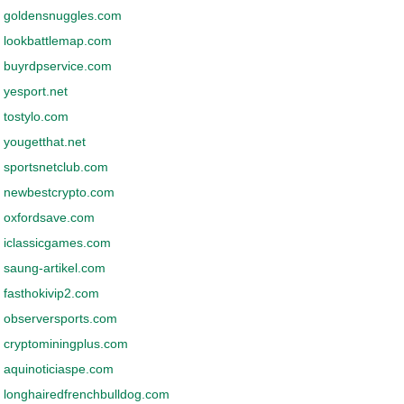
goldensnuggles.com
lookbattlemap.com
buyrdpservice.com
yesport.net
tostylo.com
yougetthat.net
sportsnetclub.com
newbestcrypto.com
oxfordsave.com
iclassicgames.com
saung-artikel.com
fasthokivip2.com
observersports.com
cryptominingplus.com
aquinoticiaspe.com
longhairedfrenchbulldog.com