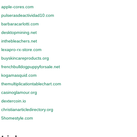
apple-cores.com
pulserasdeactividad10.com
barbaracarlotti.com
desktopmining.net
inthebleachers.net
lexapro-rx-store.com
buyskincareproducts.org
frenchbulldogpuppyforsale.net
kogamasquid.com
themultiplicationtablechart.com
casinoglamour.org
dextercoin.io
christianarticledirectory.org
5homestyle.com