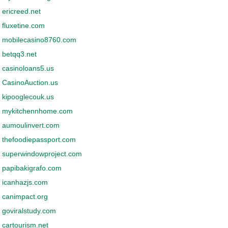
ericreed.net
fluxetine.com
mobilecasino8760.com
betqq3.net
casinoloans5.us
CasinoAuction.us
kipooglecouk.us
mykitchennhome.com
aumoulinvert.com
thefoodiepassport.com
superwindowproject.com
papibakigrafo.com
icanhazjs.com
canimpact.org
goviralstudy.com
cartourism.net