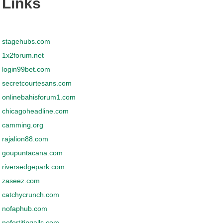
Links
stagehubs.com
1x2forum.net
login99bet.com
secretcourtesans.com
onlinebahisforum1.com
chicagoheadline.com
camming.org
rajalion88.com
goupuntacana.com
riversedgepark.com
zaseez.com
catchycrunch.com
nofaphub.com
nefertitingalls.com