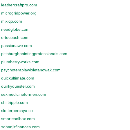
leathercraftpro.com
microgridpower.org
mixiqo.com
needglobe.com
ortocoach.com
passionawe.com
pittsburghpaintingprofessionals.com
plumberryworks.com
psychoterapiawioletanowak.com
quickultimate.com
quirkyquester.com
sexmedicineformen.com
shiftripple.com
slotterpercaya.co
smartcoolbox.com
sohanjitfinances.com