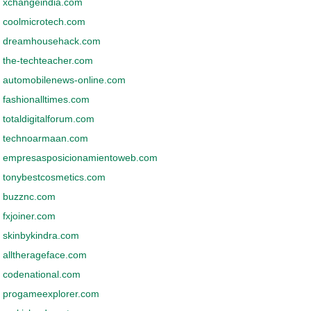
xchangeindia.com
coolmicrotech.com
dreamhousehack.com
the-techteacher.com
automobilenews-online.com
fashionalltimes.com
totaldigitalforum.com
technoarmaan.com
empresasposicionamientoweb.com
tonybestcosmetics.com
buzznc.com
fxjoiner.com
skinbykindra.com
alltherageface.com
codenational.com
progameexplorer.com