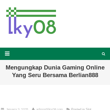
Skip
to
SLOT GACOR
Coba slot Mahjong Ways dari
content
MALAM INI PG
PG Soft malam ini untuk
SOFT, COBA SLOT
peluang kemenangan besar.
MAHJONG WAYS
Slot gacor ini menawarkan
UNTUK
pengalaman bermain yang
KEMENANGAN
menguntungkan.
Mengungkap Dunia Gaming Online
Yang Seru Bersama Berlian888
January 3, 2025
admin@lky08.com
Posted in
Slot