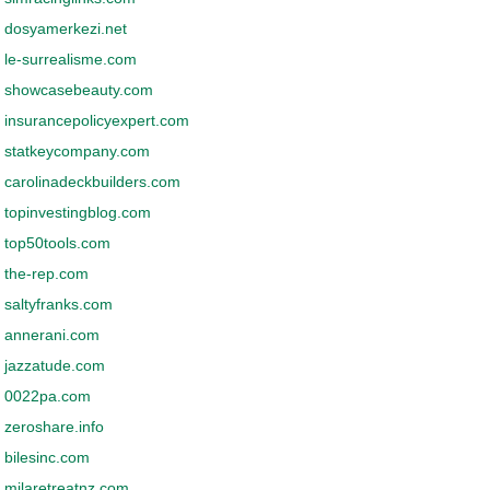
dosyamerkezi.net
le-surrealisme.com
showcasebeauty.com
insurancepolicyexpert.com
statkeycompany.com
carolinadeckbuilders.com
topinvestingblog.com
top50tools.com
the-rep.com
saltyfranks.com
annerani.com
jazzatude.com
0022pa.com
zeroshare.info
bilesinc.com
milaretreatnz.com