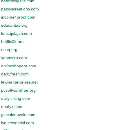
nefertitingalls.com
patsyscreations.com
income4proof.com
educaritas.org
lensajelajah.com
betflik09.net
ncaq.org
xenmicro.com
onlineshopera.com
dartyfresh.com
lewisenterprises.net
pcsoftwarefree.org
dailylinking.com
dnafyx.com
giocolenuvole.com
iyouessential.com