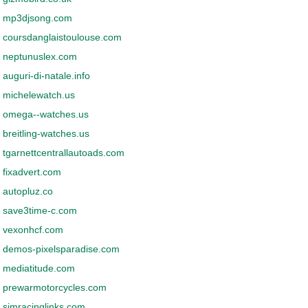
mp3djsong.com
coursdanglaistoulouse.com
neptunuslex.com
auguri-di-natale.info
michelewatch.us
omega--watches.us
breitling-watches.us
tgarnettcentrallautoads.com
fixadvert.com
autopluz.co
save3time-c.com
vexonhcf.com
demos-pixelsparadise.com
mediatitude.com
prewarmotorcycles.com
simracinglinks.com