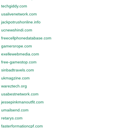
techgiddy.com
usalivenetwork.com
jackpotrushonline.info
ucnewshindi.com
freecellphonedatabase.com
gamersrope.com
exellewebmedia.com
free-gamestop.com
sinbadtravels.com
ukmagzine.com
wareztech.org
usabestnetwork.com
jessepinkmanoutfit.com
umailsend.com
retarys.com
fasterformationcpf.com