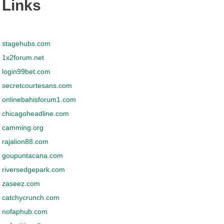
Links
stagehubs.com
1x2forum.net
login99bet.com
secretcourtesans.com
onlinebahisforum1.com
chicagoheadline.com
camming.org
rajalion88.com
goupuntacana.com
riversedgepark.com
zaseez.com
catchycrunch.com
nofaphub.com