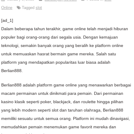
Online
Tagged
slot
[ad_1]
Dalam beberapa tahun terakhir, game online telah menjadi hiburan
populer bagi orang-orang dari segala usia. Dengan kemajuan
teknologi, semakin banyak orang yang beralih ke platform online
untuk memuaskan hasrat bermain game mereka. Salah satu
platform yang mendapatkan popularitas luar biasa adalah
Berlian888.
Berlian888 adalah platform game online yang menawarkan berbagai
macam permainan untuk dinikmati para pemain. Dari permainan
kasino klasik seperti poker, blackjack, dan roulette hingga pilihan
yang lebih modern seperti slot dan taruhan olahraga, Berlian888
memiliki sesuatu untuk semua orang. Platform ini mudah dinavigasi,
memudahkan pemain menemukan game favorit mereka dan