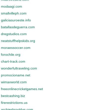
modaagi.com
smallvilleph.com
galiciasuroeste.info
batallasdeguerra.com
dregstudios.com
neatstuffhelpskids.org
moraessoccer.com
forochile.org
chart-track.com
wonderfultraveling.com
promocioname.net
wimaxworld.com
freeonlinecricketgames.net
bestcashing.biz
firerestrictions.us
archiesbrooklyn.com