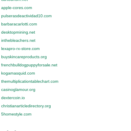
apple-cores.com
pulserasdeactividad10.com
barbaracarlotti.com
desktopmining.net
inthebleachers.net
lexapro-rx-store.com
buyskincareproducts.org
frenchbulldogpuppyforsale.net
kogamasquid.com
themultiplicationtablechart.com
casinoglamour.org
dextercoin.io
christianarticledirectory.org
5homestyle.com