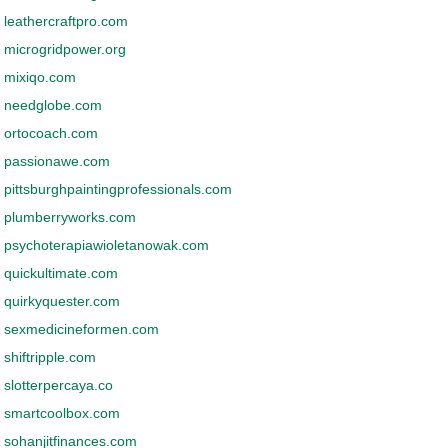
leathercraftpro.com
microgridpower.org
mixiqo.com
needglobe.com
ortocoach.com
passionawe.com
pittsburghpaintingprofessionals.com
plumberryworks.com
psychoterapiawioletanowak.com
quickultimate.com
quirkyquester.com
sexmedicineformen.com
shiftripple.com
slotterpercaya.co
smartcoolbox.com
sohanjitfinances.com