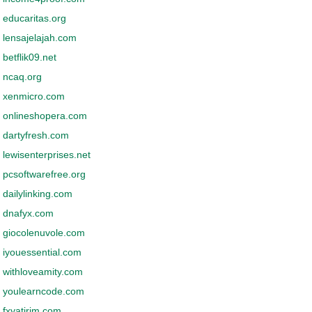
educaritas.org
lensajelajah.com
betflik09.net
ncaq.org
xenmicro.com
onlineshopera.com
dartyfresh.com
lewisenterprises.net
pcsoftwarefree.org
dailylinking.com
dnafyx.com
giocolenuvole.com
iyouessential.com
withloveamity.com
youlearncode.com
fxyatirim.com