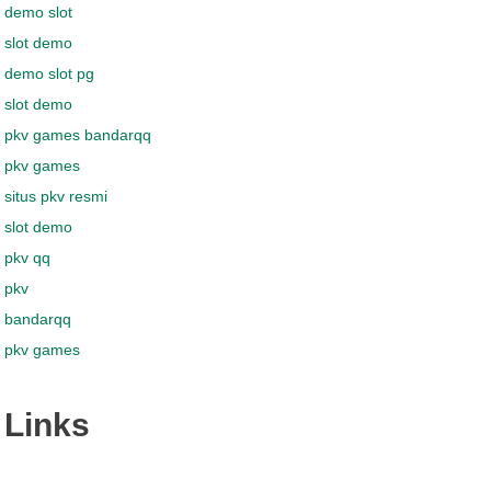
demo slot
slot demo
demo slot pg
slot demo
pkv games bandarqq
pkv games
situs pkv resmi
slot demo
pkv qq
pkv
bandarqq
pkv games
Links