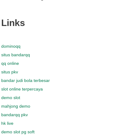
Links
dominoqq
situs bandarqq
qq online
situs pkv
bandar judi bola terbesar
slot online terpercaya
demo slot
mahjong demo
bandarqq pkv
hk live
demo slot pg soft