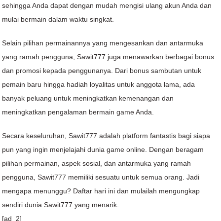
sehingga Anda dapat dengan mudah mengisi ulang akun Anda dan
mulai bermain dalam waktu singkat.
Selain pilihan permainannya yang mengesankan dan antarmuka
yang ramah pengguna, Sawit777 juga menawarkan berbagai bonus
dan promosi kepada penggunanya. Dari bonus sambutan untuk
pemain baru hingga hadiah loyalitas untuk anggota lama, ada
banyak peluang untuk meningkatkan kemenangan dan
meningkatkan pengalaman bermain game Anda.
Secara keseluruhan, Sawit777 adalah platform fantastis bagi siapa
pun yang ingin menjelajahi dunia game online. Dengan beragam
pilihan permainan, aspek sosial, dan antarmuka yang ramah
pengguna, Sawit777 memiliki sesuatu untuk semua orang. Jadi
mengapa menunggu? Daftar hari ini dan mulailah mengungkap
sendiri dunia Sawit777 yang menarik.
[ad_2]