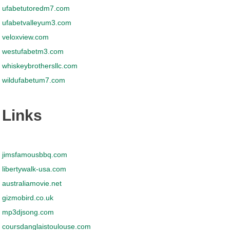
ufabetutoredm7.com
ufabetvalleyum3.com
veloxview.com
westufabetm3.com
whiskeybrothersllc.com
wildufabetum7.com
Links
jimsfamousbbq.com
libertywalk-usa.com
australiamovie.net
gizmobird.co.uk
mp3djsong.com
coursdanglaistoulouse.com