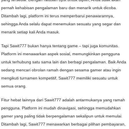
pernah kehabisan pengalaman baru dan menarik untuk dicoba.
Ditambah lagi, platform ini terus memperbarui penawarannya,
sehingga Anda selalu dapat menemukan sesuatu yang segar dan
menarik setiap kali Anda masuk.
Tapi Sawit777 bukan hanya tentang game – tapi juga komunitas.
Platform ini menawarkan aspek sosial, memungkinkan pengguna
untuk terhubung satu sama lain dan berbagi pengalaman. Baik Anda
sedang mencari obrolan ramah dengan sesama gamer atau ingin
mengikuti turnamen kompetitif, Sawit777 memiliki sesuatu untuk
semua orang.
Fitur hebat lainnya dari Sawit777 adalah antarmukanya yang ramah
pengguna. Platform ini mudah dinavigasi, sehingga memudahkan
gamer yang paling tidak berpengalaman sekalipun untuk memulai.
Ditambah lagi, Sawit777 menawarkan berbagai pilihan pembayaran,