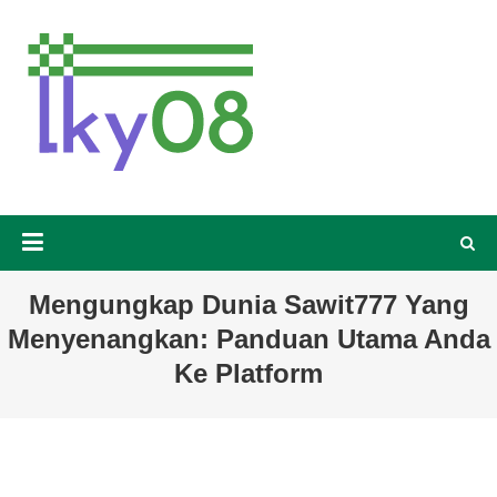
Skip
to
SLOT GACOR
Coba slot Mahjong Ways dari
content
MALAM INI PG
PG Soft malam ini untuk
SOFT, COBA SLOT
peluang kemenangan besar.
MAHJONG WAYS
Slot gacor ini menawarkan
UNTUK
pengalaman bermain yang
KEMENANGAN
menguntungkan.
Mengungkap Dunia Sawit777 Yang
Menyenangkan: Panduan Utama Anda
Ke Platform