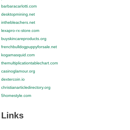
barbaracarlotti.com
desktopmining.net
inthebleachers.net
lexapro-rx-store.com
buyskincareproducts.org
frenchbulldogpuppyforsale.net
kogamasquid.com
themultiplicationtablechart.com
casinoglamour.org
dextercoin.io
christianarticledirectory.org
5homestyle.com
Links