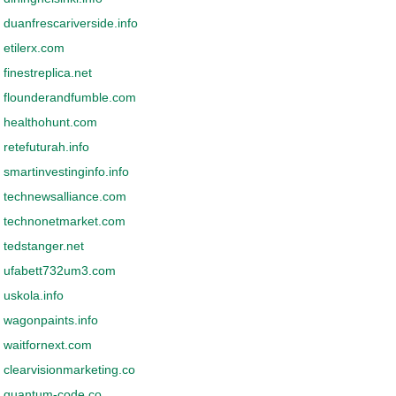
duanfrescariverside.info
etilerx.com
finestreplica.net
flounderandfumble.com
healthohunt.com
retefuturah.info
smartinvestinginfo.info
technewsalliance.com
technonetmarket.com
tedstanger.net
ufabett732um3.com
uskola.info
wagonpaints.info
waitfornext.com
clearvisionmarketing.co
quantum-code.co