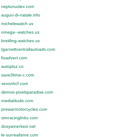
neptunuslex.com
auguri-di-natale.info
michelewatch.us
omega--watches.us
breitling-watches.us
tgarnettcentrallautoads.com
fixadvert.com
autopluz.co
save3time-c.com
vexonhcf.com
demos-pixelsparadise.com
mediatitude.com
prewarmotorcycles.com
simracinglinks.com
dosyamerkezi.net
le-surrealisme.com