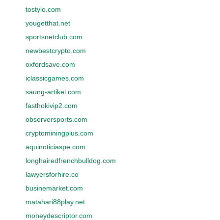
tostylo.com
yougetthat.net
sportsnetclub.com
newbestcrypto.com
oxfordsave.com
iclassicgames.com
saung-artikel.com
fasthokivip2.com
observersports.com
cryptominingplus.com
aquinoticiaspe.com
longhairedfrenchbulldog.com
lawyersforhire.co
businemarket.com
matahari88play.net
moneydescriptor.com