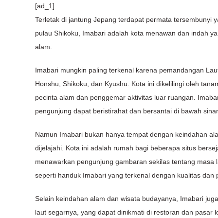
[ad_1]
Terletak di jantung Jepang terdapat permata tersembunyi y
pulau Shikoku, Imabari adalah kota menawan dan indah y
alam.
Imabari mungkin paling terkenal karena pemandangan La
Honshu, Shikoku, dan Kyushu. Kota ini dikelilingi oleh ta
pecinta alam dan penggemar aktivitas luar ruangan. Imab
pengunjung dapat beristirahat dan bersantai di bawah sina
Namun Imabari bukan hanya tempat dengan keindahan ala
dijelajahi. Kota ini adalah rumah bagi beberapa situs bers
menawarkan pengunjung gambaran sekilas tentang masa lalu
seperti handuk Imabari yang terkenal dengan kualitas dan 
Selain keindahan alam dan wisata budayanya, Imabari juga
laut segarnya, yang dapat dinikmati di restoran dan pasar