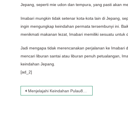
Jepang, seperti mie udon dan tempura, yang pasti akan m
Imabari mungkin tidak setenar kota-kota lain di Jepang, se
ingin mengungkap keindahan permata tersembunyi ini. Baik 
menikmati makanan lezat, Imabari memiliki sesuatu untuk
Jadi mengapa tidak merencanakan perjalanan ke Imabari 
mencari liburan santai atau liburan penuh petualangan, Im
keindahan Jepang.
[ad_2]
Post
Menjelajahi Keindahan Pulau88: Permata Tersembunyi di Indonesia
navigation