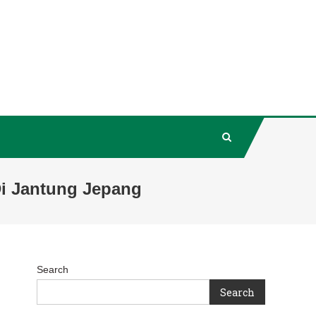
NG WAYS UNTUK KEMENANGAN
ini menawarkan pengalaman bermain yang menguntungkan.
i Jantung Jepang
Search
Search