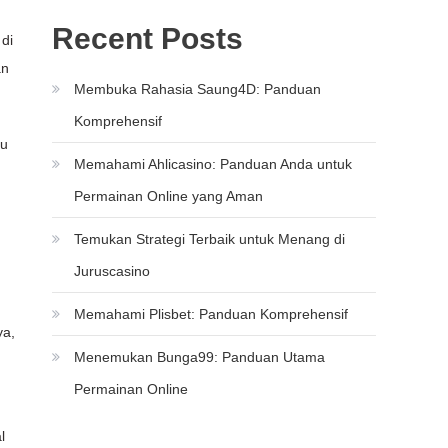
Recent Posts
di
an
Membuka Rahasia Saung4D: Panduan
Komprehensif
au
Memahami Ahlicasino: Panduan Anda untuk
Permainan Online yang Aman
Temukan Strategi Terbaik untuk Menang di
Juruscasino
Memahami Plisbet: Panduan Komprehensif
ya,
Menemukan Bunga99: Panduan Utama
Permainan Online
l