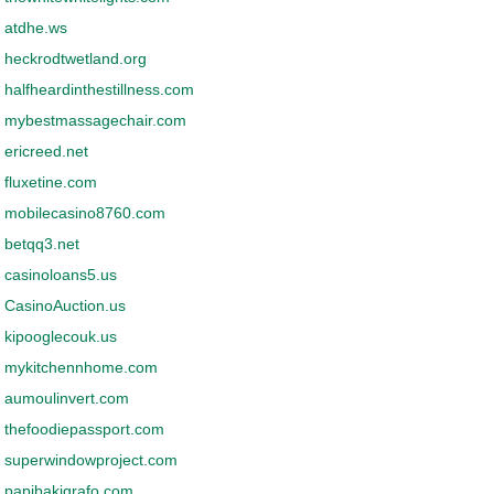
atdhe.ws
heckrodtwetland.org
halfheardinthestillness.com
mybestmassagechair.com
ericreed.net
fluxetine.com
mobilecasino8760.com
betqq3.net
casinoloans5.us
CasinoAuction.us
kipooglecouk.us
mykitchennhome.com
aumoulinvert.com
thefoodiepassport.com
superwindowproject.com
papibakigrafo.com