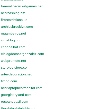
freeonlinecricketgames.net
bestcashing.biz
firerestrictions.us
archiesbrooklyn.com
muambeiros.net
infozblog.com
chonbaihat.com
elblogdeoscargonzalez.com
webpromote.net
steroids-store.co
arteydecoracion.net
fithog.com
bestlaptopbestmonitor.com
georginaryland.com
roseandbasil.com
thewhitewhitelights.com