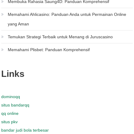
Membuka Rahasia Saung4D: Panduan Komprehensif
Memahami Ahlicasino: Panduan Anda untuk Permainan Online
yang Aman
Temukan Strategi Terbaik untuk Menang di Juruscasino
Memahami Plisbet: Panduan Komprehensif
Links
dominoqq
situs bandarqq
qq online
situs pkv
bandar judi bola terbesar