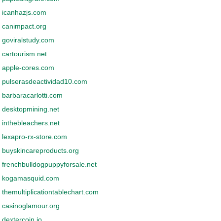
icanhazjs.com
canimpact.org
goviralstudy.com
cartourism.net
apple-cores.com
pulserasdeactividad10.com
barbaracarlotti.com
desktopmining.net
inthebleachers.net
lexapro-rx-store.com
buyskincareproducts.org
frenchbulldogpuppyforsale.net
kogamasquid.com
themultiplicationtablechart.com
casinoglamour.org
dextercoin.io