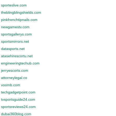
sporteslive.com
theblingblingshields.com
pinkfrenchtipnails.com
newgamestv.com
sportsgallerys.com
sportsmirrors.net
datasports.net
atasehirescortu.net
engineeringtechub.com
jerryescorts.com
attorneylegal.co
voomb.com
techgadgetpoint.com
tvsportsguide24.com
sportsreviews24.com
dubai360blog.com