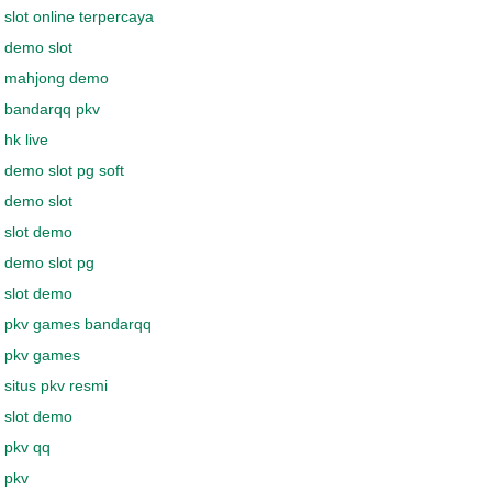
slot online terpercaya
demo slot
mahjong demo
bandarqq pkv
hk live
demo slot pg soft
demo slot
slot demo
demo slot pg
slot demo
pkv games bandarqq
pkv games
situs pkv resmi
slot demo
pkv qq
pkv