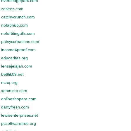
riversedgepark.com
zaseez.com
catchycrunch.com
nofaphub.com
nefertitingalls.com
patsyscreations.com
income4proof.com
educaritas.org
lensajelajah.com
betflik09.net
ncaq.org
xenmicro.com
onlineshopera.com
dartyfresh.com
lewisenterprises.net
pcsoftwarefree.org