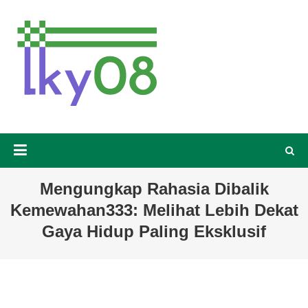
Skip
to
SLOT GACOR
Coba slot Mahjong Ways dari
content
MALAM INI PG
PG Soft malam ini untuk
SOFT, COBA SLOT
peluang kemenangan besar.
MAHJONG WAYS
Slot gacor ini menawarkan
UNTUK
pengalaman bermain yang
KEMENANGAN
menguntungkan.
Mengungkap Rahasia Dibalik
Kemewahan333: Melihat Lebih Dekat
Gaya Hidup Paling Eksklusif