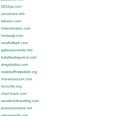
0022pa.com
zeroshare.info
bilesinc.com
milaretreatnz.com
modaagi.com
smallvilleph.com
galiciasuroeste.info
batallasdeguerra.com
dregstudios.com
neatstuffhelpskids.org
moraessoccer.com
forochile.org
chart-track.com
wonderfultraveling.com
promocioname.net
wimaxworld.com