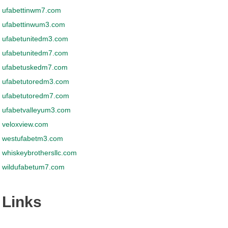
ufabettinwm7.com
ufabettinwum3.com
ufabetunitedm3.com
ufabetunitedm7.com
ufabetuskedm7.com
ufabetutoredm3.com
ufabetutoredm7.com
ufabetvalleyum3.com
veloxview.com
westufabetm3.com
whiskeybrothersllc.com
wildufabetum7.com
Links