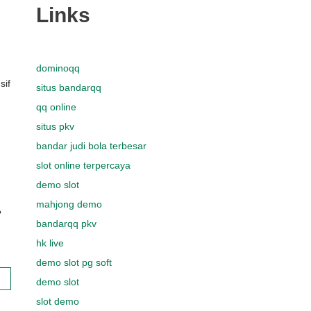
Links
dominoqq
sif
situs bandarqq
qq online
situs pkv
bandar judi bola terbesar
slot online terpercaya
demo slot
mahjong demo
?
bandarqq pkv
hk live
demo slot pg soft
demo slot
slot demo