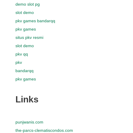
demo slot pg
slot demo
pkv games bandarqq
pkv games
situs pkv resmi
slot demo
pkv qq
pkv
bandarqq
pkv games
Links
punjwanis.com
the-parcs-clematiscondos.com