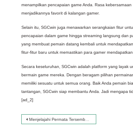
menampilkan pencapaian game Anda. Rasa kebersamaan i
menjadikannya favorit di kalangan gamer.
Selain itu, SGCwin juga menawarkan serangkaian fitur u
pencapaian dalam game hingga streaming langsung dan 
yang membuat pemain datang kembali untuk mendapatkan l
fitur-fitur baru untuk memastikan para gamer mendapatkan
Secara keseluruhan, SGCwin adalah platform yang layak un
bermain game mereka. Dengan beragam pilihan permainan, t
memiliki sesuatu untuk semua orang. Baik Anda pemain bi
tantangan, SGCwin siap membantu Anda. Jadi mengapa ti
[ad_2]
Post
Menjelajahi Permata Tersembunyi Hokidewa: Panduan Rahasia Terbaik Jepang
navigation