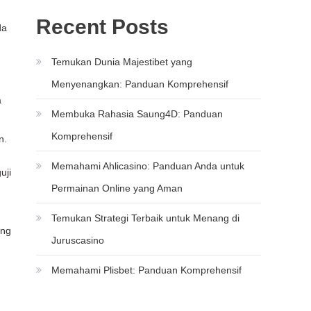
Recent Posts
da
Temukan Dunia Majestibet yang
Menyenangkan: Panduan Komprehensif
a
Membuka Rahasia Saung4D: Panduan
Komprehensif
n.
Memahami Ahlicasino: Panduan Anda untuk
uji
Permainan Online yang Aman
Temukan Strategi Terbaik untuk Menang di
ang
Juruscasino
Memahami Plisbet: Panduan Komprehensif