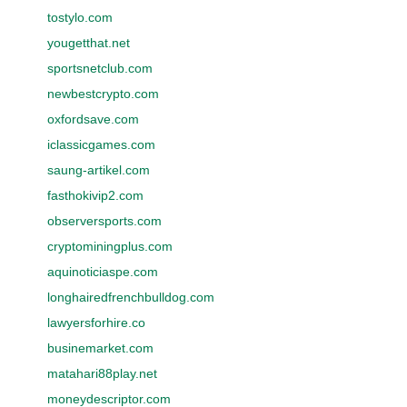
tostylo.com
yougetthat.net
sportsnetclub.com
newbestcrypto.com
oxfordsave.com
iclassicgames.com
saung-artikel.com
fasthokivip2.com
observersports.com
cryptominingplus.com
aquinoticiaspe.com
longhairedfrenchbulldog.com
lawyersforhire.co
businemarket.com
matahari88play.net
moneydescriptor.com