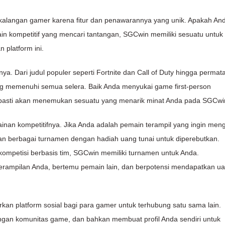
kalangan gamer karena fitur dan penawarannya yang unik. Apakah An
 kompetitif yang mencari tantangan, SGCwin memiliki sesuatu untuk
 platform ini.
. Dari judul populer seperti Fortnite dan Call of Duty hingga permat
ng memenuhi semua selera. Baik Anda menyukai game first-person
da pasti akan menemukan sesuatu yang menarik minat Anda pada SGCwi
inan kompetitifnya. Jika Anda adalah pemain terampil yang ingin meng
berbagai turnamen dengan hadiah uang tunai untuk diperebutkan.
kompetisi berbasis tim, SGCwin memiliki turnamen untuk Anda.
erampilan Anda, bertemu pemain lain, dan berpotensi mendapatkan u
n platform sosial bagi para gamer untuk terhubung satu sama lain.
gan komunitas game, dan bahkan membuat profil Anda sendiri untuk