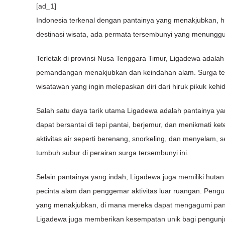
[ad_1]
Indonesia terkenal dengan pantainya yang menakjubkan, h
destinasi wisata, ada permata tersembunyi yang menunggu 
Terletak di provinsi Nusa Tenggara Timur, Ligadewa adalah 
pemandangan menakjubkan dan keindahan alam. Surga ter
wisatawan yang ingin melepaskan diri dari hiruk pikuk ke
Salah satu daya tarik utama Ligadewa adalah pantainya yan
dapat bersantai di tepi pantai, berjemur, dan menikmati ke
aktivitas air seperti berenang, snorkeling, dan menyelam,
tumbuh subur di perairan surga tersembunyi ini.
Selain pantainya yang indah, Ligadewa juga memiliki huta
pecinta alam dan penggemar aktivitas luar ruangan. Peng
yang menakjubkan, di mana mereka dapat mengagumi pano
Ligadewa juga memberikan kesempatan unik bagi pengunju