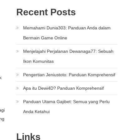
Recent Posts
Memahami Dunia303: Panduan Anda dalam
Bermain Game Online
Menjelajahi Perjalanan Dewanaga77: Sebuah
Ikon Komunitas
Pengertian Jeniustoto: Panduan Komprehensif
k
Apa itu Dewi4D? Panduan Komprehensif
Panduan Utama Gajibet: Semua yang Perlu
agi
Anda Ketahui
ang
Links