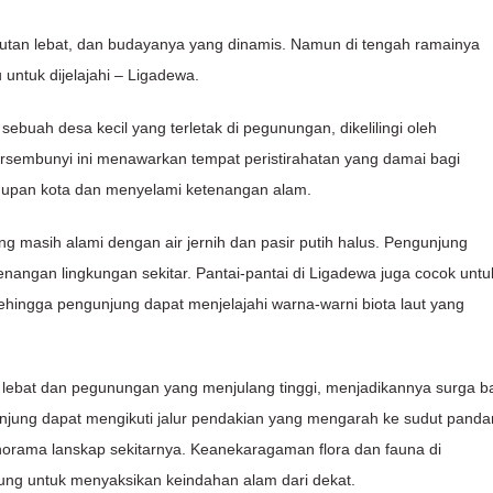
utan lebat, dan budayanya yang dinamis. Namun di tengah ramainya
untuk dijelajahi – Ligadewa.
sebuah desa kecil yang terletak di pegunungan, dikelilingi oleh
sembunyi ini menawarkan tempat peristirahatan yang damai bagi
hidupan kota dan menyelami ketenangan alam.
g masih alami dengan air jernih dan pasir putih halus. Pengunjung
tenangan lingkungan sekitar. Pantai-pantai di Ligadewa juga cocok untu
 sehingga pengunjung dapat menjelajahi warna-warni biota laut yang
n lebat dan pegunungan yang menjulang tinggi, menjadikannya surga b
unjung dapat mengikuti jalur pendakian yang mengarah ke sudut pand
rama lanskap sekitarnya. Keanekaragaman flora dan fauna di
ng untuk menyaksikan keindahan alam dari dekat.