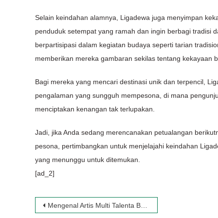
Selain keindahan alamnya, Ligadewa juga menyimpan kekaya
penduduk setempat yang ramah dan ingin berbagi tradisi 
berpartisipasi dalam kegiatan budaya seperti tarian tradisi
memberikan mereka gambaran sekilas tentang kekayaan b
Bagi mereka yang mencari destinasi unik dan terpencil, L
pengalaman yang sungguh mempesona, di mana pengunjung
menciptakan kenangan tak terlupakan.
Jadi, jika Anda sedang merencanakan petualangan berikutn
pesona, pertimbangkan untuk menjelajahi keindahan Liga
yang menunggu untuk ditemukan.
[ad_2]
Post
Mengenal Artis Multi Talenta Bakar77