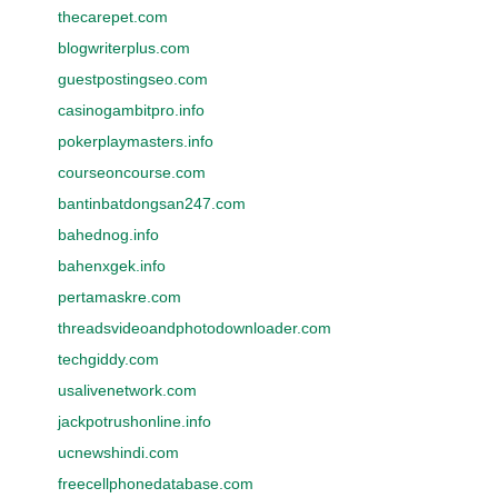
thecarepet.com
blogwriterplus.com
guestpostingseo.com
casinogambitpro.info
pokerplaymasters.info
courseoncourse.com
bantinbatdongsan247.com
bahednog.info
bahenxgek.info
pertamaskre.com
threadsvideoandphotodownloader.com
techgiddy.com
usalivenetwork.com
jackpotrushonline.info
ucnewshindi.com
freecellphonedatabase.com