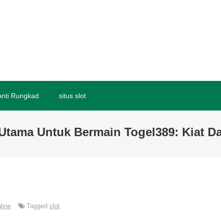
ALAM INI PG SOFT, COBA SLOT MAHJO
ari PG Soft malam ini untuk peluang kemenangan besar. Slot gacor 
Anti Rungkad
situs slot
tama Untuk Bermain Togel389: Kiat Da
line
Tagged
slot