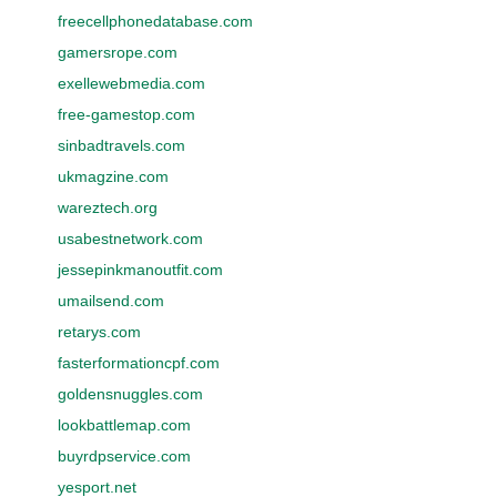
freecellphonedatabase.com
gamersrope.com
exellewebmedia.com
free-gamestop.com
sinbadtravels.com
ukmagzine.com
wareztech.org
usabestnetwork.com
jessepinkmanoutfit.com
umailsend.com
retarys.com
fasterformationcpf.com
goldensnuggles.com
lookbattlemap.com
buyrdpservice.com
yesport.net