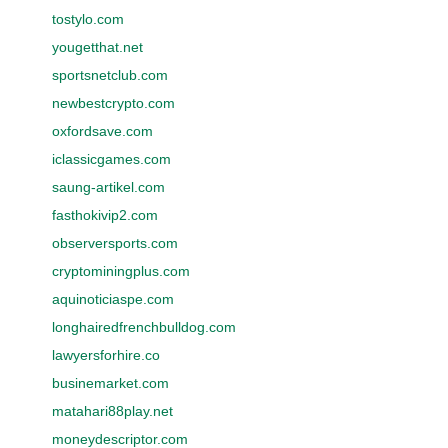
tostylo.com
yougetthat.net
sportsnetclub.com
newbestcrypto.com
oxfordsave.com
iclassicgames.com
saung-artikel.com
fasthokivip2.com
observersports.com
cryptominingplus.com
aquinoticiaspe.com
longhairedfrenchbulldog.com
lawyersforhire.co
businemarket.com
matahari88play.net
moneydescriptor.com