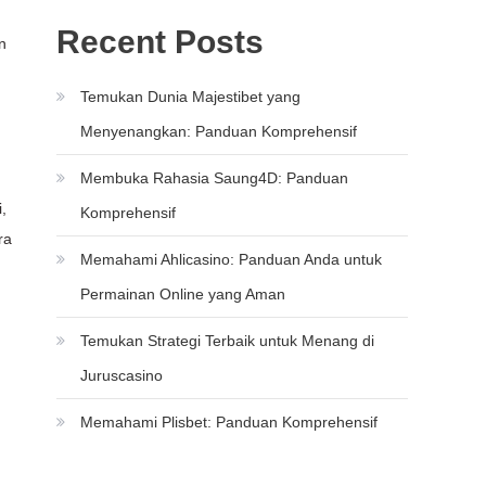
Recent Posts
n
Temukan Dunia Majestibet yang
Menyenangkan: Panduan Komprehensif
Membuka Rahasia Saung4D: Panduan
,
Komprehensif
ra
Memahami Ahlicasino: Panduan Anda untuk
Permainan Online yang Aman
Temukan Strategi Terbaik untuk Menang di
Juruscasino
Memahami Plisbet: Panduan Komprehensif