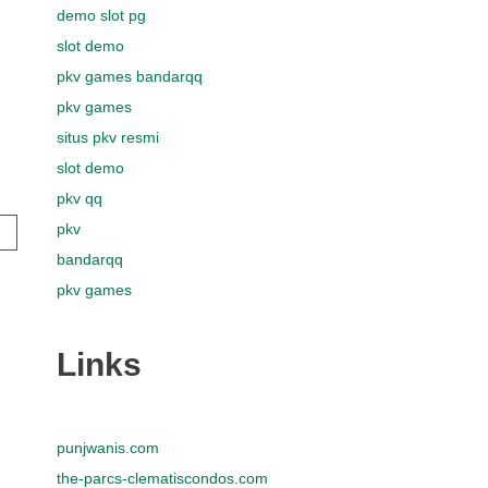
demo slot pg
slot demo
pkv games bandarqq
pkv games
situs pkv resmi
slot demo
pkv qq
pkv
bandarqq
pkv games
Links
punjwanis.com
the-parcs-clematiscondos.com