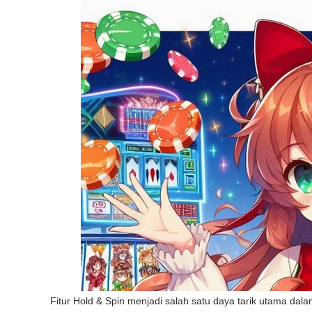
Fitur Hold & Spin menjadi salah satu daya tarik utama da