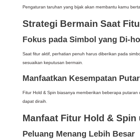
Pengaturan taruhan yang bijak akan membantu kamu bert
Strategi Bermain Saat Fitu
Fokus pada Simbol yang Di-ho
Saat fitur aktif, perhatian penuh harus diberikan pada simb
sesuaikan keputusan bermain.
Manfaatkan Kesempatan Putar
Fitur Hold & Spin biasanya memberikan beberapa putaran 
dapat diraih.
Manfaat Fitur Hold & Spin
Peluang Menang Lebih Besar