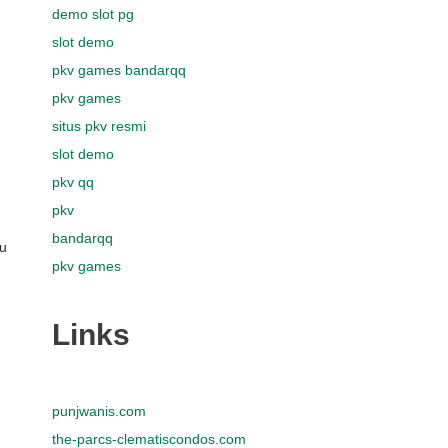
demo slot pg
slot demo
pkv games bandarqq
pkv games
situs pkv resmi
slot demo
pkv qq
pkv
bandarqq
mu
pkv games
Links
punjwanis.com
the-parcs-clematiscondos.com