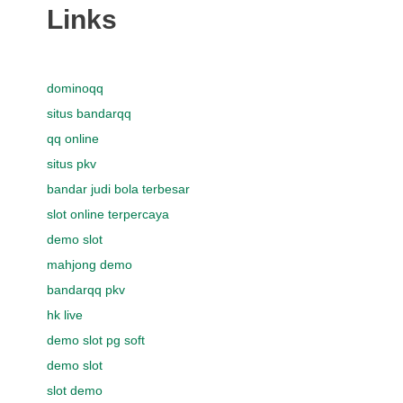
Links
dominoqq
situs bandarqq
qq online
situs pkv
bandar judi bola terbesar
slot online terpercaya
demo slot
mahjong demo
bandarqq pkv
hk live
demo slot pg soft
demo slot
slot demo