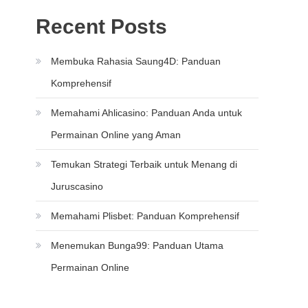
Recent Posts
Membuka Rahasia Saung4D: Panduan
Komprehensif
Memahami Ahlicasino: Panduan Anda untuk
Permainan Online yang Aman
Temukan Strategi Terbaik untuk Menang di
Juruscasino
Memahami Plisbet: Panduan Komprehensif
Menemukan Bunga99: Panduan Utama
Permainan Online