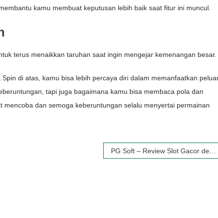
membantu kamu membuat keputusan lebih baik saat fitur ini muncul.
n
untuk terus menaikkan taruhan saat ingin mengejar kemenangan besar.
 & Spin di atas, kamu bisa lebih percaya diri dalam memanfaatkan pelu
 keberuntungan, tapi juga bagaimana kamu bisa membaca pola dan
mat mencoba dan semoga keberuntungan selalu menyertai permainan
PG Soft – Review Slot Gacor dengan RTP 97%