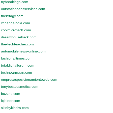
nybreakings.com
outstationcabsservices.com
thekrtagy.com
xchangeindia.com
coolmicrotech.com
dreamhousehack.com
the-techteacher.com
automobilenews-online.com
fashionalltimes.com
totaldigitalforum.com
technoarmaan.com
empresasposicionamientoweb.com
tonybestcosmetics.com
buzznc.com
fxjoiner.com
skinbykindra.com