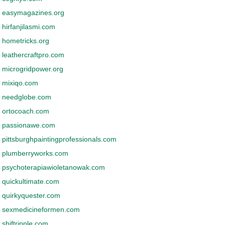
easymagazines.org
hirfanjilasmi.com
hometricks.org
leathercraftpro.com
microgridpower.org
mixiqo.com
needglobe.com
ortocoach.com
passionawe.com
pittsburghpaintingprofessionals.com
plumberryworks.com
psychoterapiawioletanowak.com
quickultimate.com
quirkyquester.com
sexmedicineformen.com
shiftripple.com