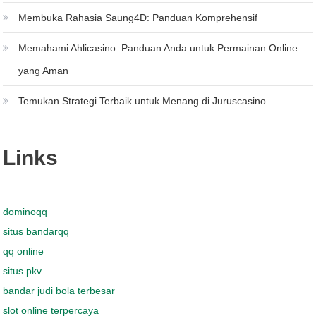
Membuka Rahasia Saung4D: Panduan Komprehensif
Memahami Ahlicasino: Panduan Anda untuk Permainan Online
yang Aman
Temukan Strategi Terbaik untuk Menang di Juruscasino
Links
dominoqq
situs bandarqq
qq online
situs pkv
bandar judi bola terbesar
slot online terpercaya