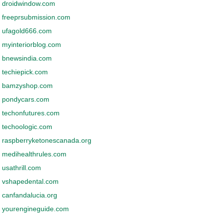
droidwindow.com
freeprsubmission.com
ufagold666.com
myinteriorblog.com
bnewsindia.com
techiepick.com
bamzyshop.com
pondycars.com
techonfutures.com
techoologic.com
raspberryketonescanada.org
medihealthrules.com
usathrill.com
vshapedental.com
canfandalucia.org
yourengineguide.com