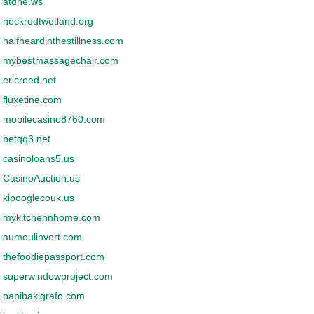
atdhe.ws
heckrodtwetland.org
halfheardinthestillness.com
mybestmassagechair.com
ericreed.net
fluxetine.com
mobilecasino8760.com
betqq3.net
casinoloans5.us
CasinoAuction.us
kipooglecouk.us
mykitchennhome.com
aumoulinvert.com
thefoodiepassport.com
superwindowproject.com
papibakigrafo.com