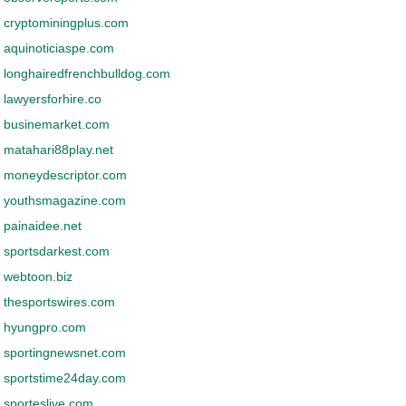
cryptominingplus.com
aquinoticiaspe.com
longhairedfrenchbulldog.com
lawyersforhire.co
businemarket.com
matahari88play.net
moneydescriptor.com
youthsmagazine.com
painaidee.net
sportsdarkest.com
webtoon.biz
thesportswires.com
hyungpro.com
sportingnewsnet.com
sportstime24day.com
sporteslive.com