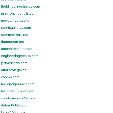
theblingblingshields.com
pinkfrenchtipnails.com
newgamestv.com
sportsgallerys.com
sportsmirrors.net
datasports.net
atasehirescortu.net
engineeringtechub.com
jerryescorts.com
attorneylegal.co
voomb.com
techgadgetpoint.com
tvsportsguide24.com
sportsreviews24.com
dubai360blog.com
lucky77slot.org