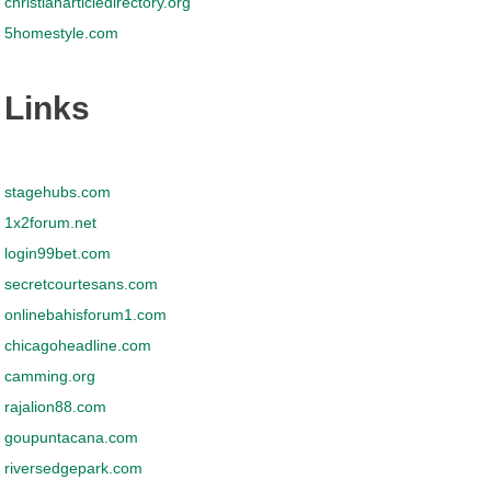
christianarticledirectory.org
5homestyle.com
Links
stagehubs.com
1x2forum.net
login99bet.com
secretcourtesans.com
onlinebahisforum1.com
chicagoheadline.com
camming.org
rajalion88.com
goupuntacana.com
riversedgepark.com