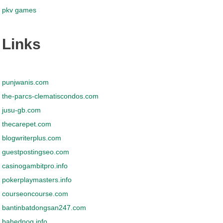
pkv games
Links
punjwanis.com
the-parcs-clematiscondos.com
jusu-gb.com
thecarepet.com
blogwriterplus.com
guestpostingseo.com
casinogambitpro.info
pokerplaymasters.info
courseoncourse.com
bantinbatdongsan247.com
bahednog.info