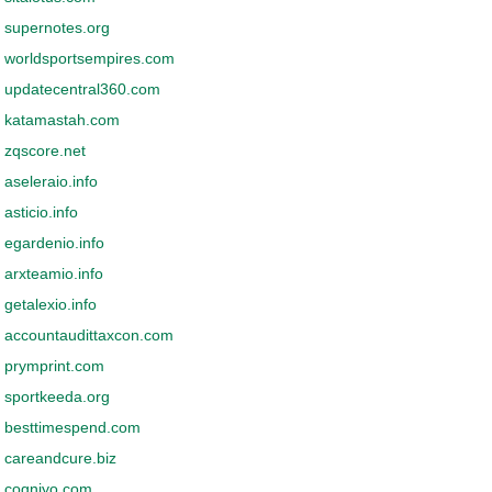
supernotes.org
worldsportsempires.com
updatecentral360.com
katamastah.com
zqscore.net
aseleraio.info
asticio.info
egardenio.info
arxteamio.info
getalexio.info
accountaudittaxcon.com
prymprint.com
sportkeeda.org
besttimespend.com
careandcure.biz
cogniyo.com