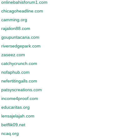
onlinebahisforum1.com
chicagoheadline.com
camming.org
rajalion88.com
goupuntacana.com
riversedgepark.com
zaseez.com
catchycrunch.com
nofaphub.com
nefertitingalls.com
patsyscreations.com
income4proof.com
educaritas.org
lensajelajah.com
betflik09.net
ncaq.org