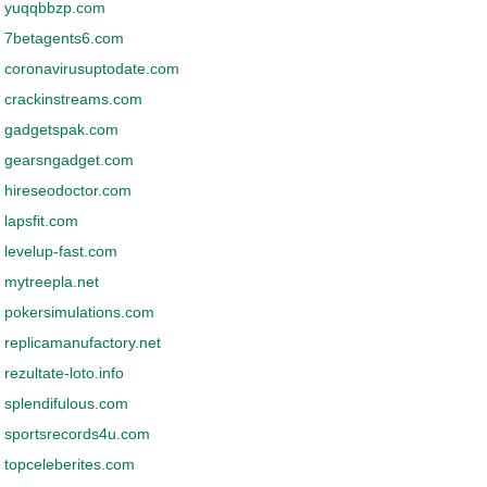
yuqqbbzp.com
7betagents6.com
coronavirusuptodate.com
crackinstreams.com
gadgetspak.com
gearsngadget.com
hireseodoctor.com
lapsfit.com
levelup-fast.com
mytreepla.net
pokersimulations.com
replicamanufactory.net
rezultate-loto.info
splendifulous.com
sportsrecords4u.com
topceleberites.com