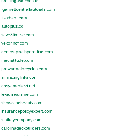
breitling-watches.us
tgarnettcentrallautoads.com
fixadvert.com
autopluz.co
save3time-c.com
vexonhcf.com
demos-pixelsparadise.com
mediatitude.com
prewarmotorcycles.com
simracinglinks.com
dosyamerkezi.net
le-surrealisme.com
showcasebeauty.com
insurancepolicyexpert.com
statkeycompany.com
carolinadeckbuilders.com