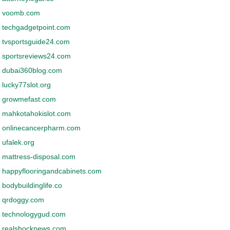
voomb.com
techgadgetpoint.com
tvsportsguide24.com
sportsreviews24.com
dubai360blog.com
lucky77slot.org
growmefast.com
mahkotahokislot.com
onlinecancerpharm.com
ufalek.org
mattress-disposal.com
happyflooringandcabinets.com
bodybuildinglife.co
qrdoggy.com
technologygud.com
realshocknews.com