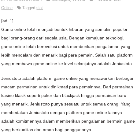
Online
Tagged
slot
[ad_1]
Game online telah menjadi bentuk hiburan yang semakin populer
bagi orang-orang dari segala usia. Dengan kemajuan teknologi,
game online telah berevolusi untuk memberikan pengalaman yang
lebih mendalam dan menarik bagi para pemain. Salah satu platform
yang membawa game online ke level selanjutnya adalah Jeniustoto.
Jeniustoto adalah platform game online yang menawarkan berbagai
macam permainan untuk dinikmati para pemainnya. Dari permainan
kasino klasik seperti poker dan blackjack hingga permainan baru
yang menarik, Jeniustoto punya sesuatu untuk semua orang. Yang
membedakan Jeniustoto dengan platform game online lainnya
adalah komitmennya dalam memberikan pengalaman bermain game
yang berkualitas dan aman bagi penggunanya.