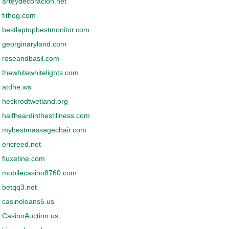
arteydecoracion.net
fithog.com
bestlaptopbestmonitor.com
georginaryland.com
roseandbasil.com
thewhitewhitelights.com
atdhe.ws
heckrodtwetland.org
halfheardinthestillness.com
mybestmassagechair.com
ericreed.net
fluxetine.com
mobilecasino8760.com
betqq3.net
casinoloans5.us
CasinoAuction.us