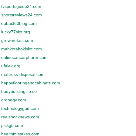
tvsportsguide24.com
sportsreviews24.com
dubai360blog.com
lucky77slot.org
growmefast.com
mahkotahokislot.com
onlinecancerpharm.com
ufalek.org
mattress-disposal.com
happyflooringandcabinets.com
bodybuildinglife.co
qrdoggy.com
technologygud.com
realshocknews.com
pickgb.com
healthmistakes.com