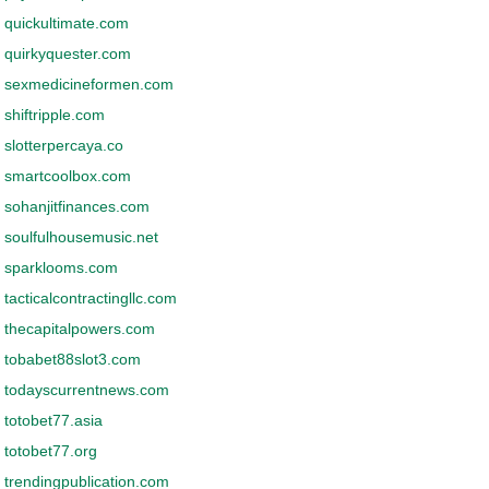
quickultimate.com
quirkyquester.com
sexmedicineformen.com
shiftripple.com
slotterpercaya.co
smartcoolbox.com
sohanjitfinances.com
soulfulhousemusic.net
sparklooms.com
tacticalcontractingllc.com
thecapitalpowers.com
tobabet88slot3.com
todayscurrentnews.com
totobet77.asia
totobet77.org
trendingpublication.com