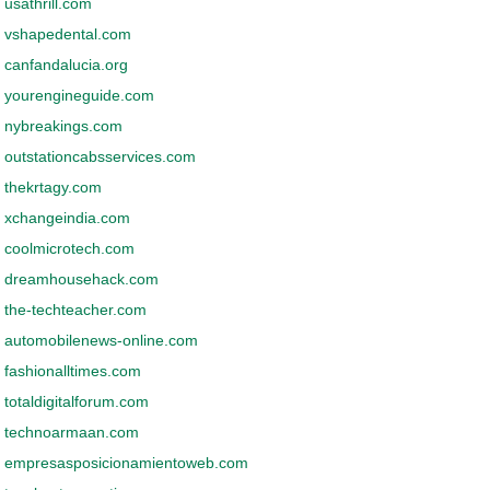
usathrill.com
vshapedental.com
canfandalucia.org
yourengineguide.com
nybreakings.com
outstationcabsservices.com
thekrtagy.com
xchangeindia.com
coolmicrotech.com
dreamhousehack.com
the-techteacher.com
automobilenews-online.com
fashionalltimes.com
totaldigitalforum.com
technoarmaan.com
empresasposicionamientoweb.com