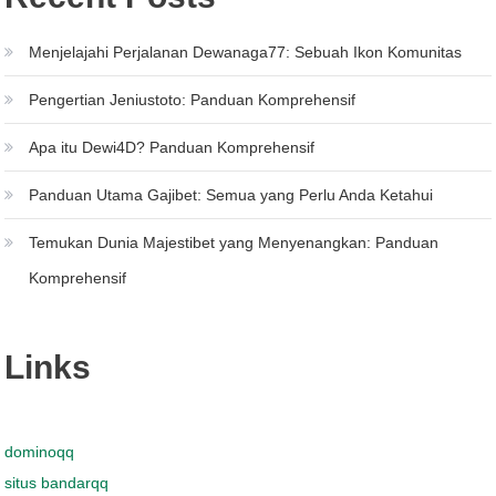
Menjelajahi Perjalanan Dewanaga77: Sebuah Ikon Komunitas
Pengertian Jeniustoto: Panduan Komprehensif
Apa itu Dewi4D? Panduan Komprehensif
Panduan Utama Gajibet: Semua yang Perlu Anda Ketahui
Temukan Dunia Majestibet yang Menyenangkan: Panduan
Komprehensif
Links
dominoqq
situs bandarqq