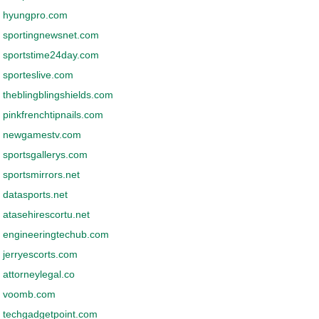
hyungpro.com
sportingnewsnet.com
sportstime24day.com
sporteslive.com
theblingblingshields.com
pinkfrenchtipnails.com
newgamestv.com
sportsgallerys.com
sportsmirrors.net
datasports.net
atasehirescortu.net
engineeringtechub.com
jerryescorts.com
attorneylegal.co
voomb.com
techgadgetpoint.com