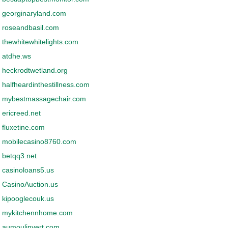
georginaryland.com
roseandbasil.com
thewhitewhitelights.com
atdhe.ws
heckrodtwetland.org
halfheardinthestillness.com
mybestmassagechair.com
ericreed.net
fluxetine.com
mobilecasino8760.com
betqq3.net
casinoloans5.us
CasinoAuction.us
kipooglecouk.us
mykitchennhome.com
aumoulinvert.com