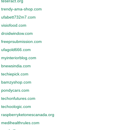
teseract.org
trendy-ama-shop.com
ufabett732m7.com
visiofood.com
droidwindow.com
freeprsubmission.com
ufagold666.com
myinteriorblog.com
bnewsindia.com
techiepick.com
bamzyshop.com
pondycars.com
techonfutures.com
techoologic.com
raspberryketonescanada.org
medihealthrules.com