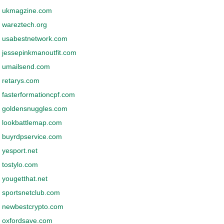
ukmagzine.com
wareztech.org
usabestnetwork.com
jessepinkmanoutfit.com
umailsend.com
retarys.com
fasterformationcpf.com
goldensnuggles.com
lookbattlemap.com
buyrdpservice.com
yesport.net
tostylo.com
yougetthat.net
sportsnetclub.com
newbestcrypto.com
oxfordsave.com