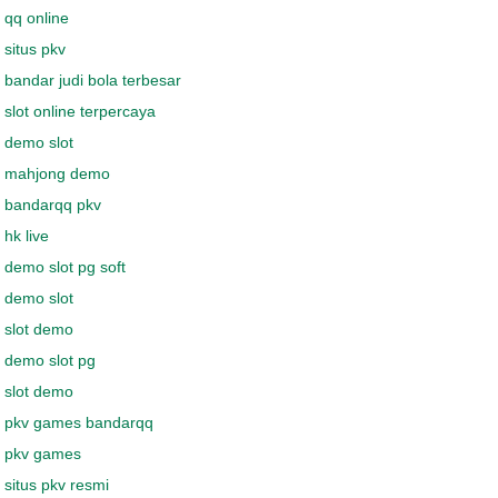
qq online
situs pkv
bandar judi bola terbesar
slot online terpercaya
demo slot
mahjong demo
bandarqq pkv
hk live
demo slot pg soft
demo slot
slot demo
demo slot pg
slot demo
pkv games bandarqq
pkv games
situs pkv resmi