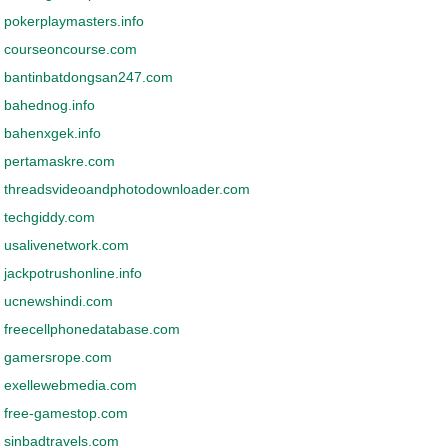
pokerplaymasters.info
courseoncourse.com
bantinbatdongsan247.com
bahednog.info
bahenxgek.info
pertamaskre.com
threadsvideoandphotodownloader.com
techgiddy.com
usalivenetwork.com
jackpotrushonline.info
ucnewshindi.com
freecellphonedatabase.com
gamersrope.com
exellewebmedia.com
free-gamestop.com
sinbadtravels.com