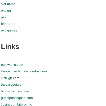
slot demo
pkv qq
pkv
bandarqq
pkv games
Links
punjwanis.com
the-parcs-clematiscondos.com
jusu-gb.com
thecarepet.com
blogwriterplus.com
guestpostingseo.com
casinogambitpro.info