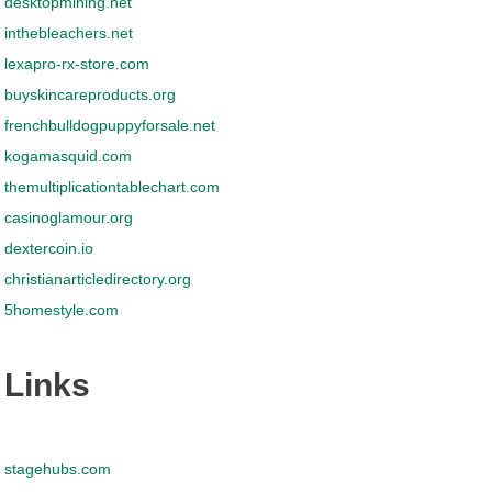
desktopmining.net
inthebleachers.net
lexapro-rx-store.com
buyskincareproducts.org
frenchbulldogpuppyforsale.net
kogamasquid.com
themultiplicationtablechart.com
casinoglamour.org
dextercoin.io
christianarticledirectory.org
5homestyle.com
Links
stagehubs.com