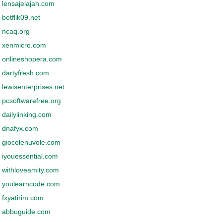
lensajelajah.com
betflik09.net
ncaq.org
xenmicro.com
onlineshopera.com
dartyfresh.com
lewisenterprises.net
pcsoftwarefree.org
dailylinking.com
dnafyx.com
giocolenuvole.com
iyouessential.com
withloveamity.com
youlearncode.com
fxyatirim.com
abbuguide.com