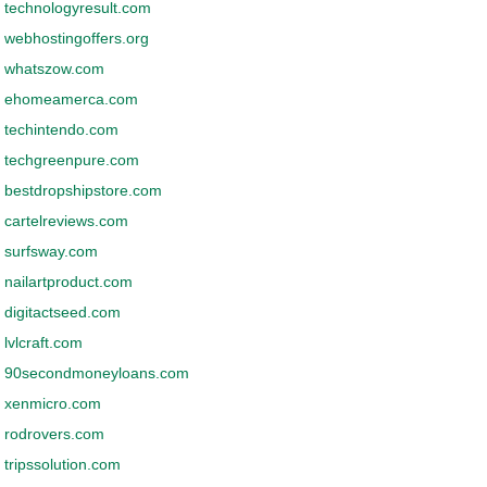
technologyresult.com
webhostingoffers.org
whatszow.com
ehomeamerca.com
techintendo.com
techgreenpure.com
bestdropshipstore.com
cartelreviews.com
surfsway.com
nailartproduct.com
digitactseed.com
lvlcraft.com
90secondmoneyloans.com
xenmicro.com
rodrovers.com
tripssolution.com