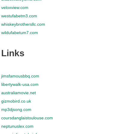
veloxview.com
westufabetm3.com
whiskeybrothersllc.com
wildufabetum7.com
Links
jimsfamousbbq.com
libertywalk-usa.com
australiamovie.net
gizmobird.co.uk
mp3djsong.com
coursdanglaistoulouse.com
neptunuslex.com