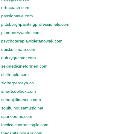
ortocoach.com
passionawe.com
pittsburghpaintingprofessionals.com
plumberryworks.com
psychoterapiawioletanowak.com
quickultimate.com
quirkyquester.com
sexmedicineformen.com
shiftripple.com
slotterpercaya.co
smartcoolbox.com
sohanjitfinances.com
soulfulhousemusic.net
sparklooms.com
tacticalcontractingllc.com
thecapitalpowers.com