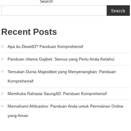
Search
navigation
Search
Recent Posts
Apa itu Dewi4D? Panduan Komprehensif
Panduan Utama Gajibet: Semua yang Perlu Anda Ketahui
Temukan Dunia Majestibet yang Menyenangkan: Panduan
Komprehensif
Membuka Rahasia Saung4D: Panduan Komprehensif
Memahami Ahlicasino: Panduan Anda untuk Permainan Online
yang Aman