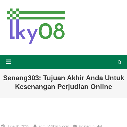
Skip
to
SLOT GACOR
Coba slot Mahjong Ways dari
content
MALAM INI PG
PG Soft malam ini untuk
SOFT, COBA SLOT
peluang kemenangan besar.
MAHJONG WAYS
Slot gacor ini menawarkan
UNTUK
pengalaman bermain yang
KEMENANGAN
menguntungkan.
Senang303: Tujuan Akhir Anda Untuk
Kesenangan Perjudian Online
June 10, 2025
admin@lky08.com
Posted in
Slot