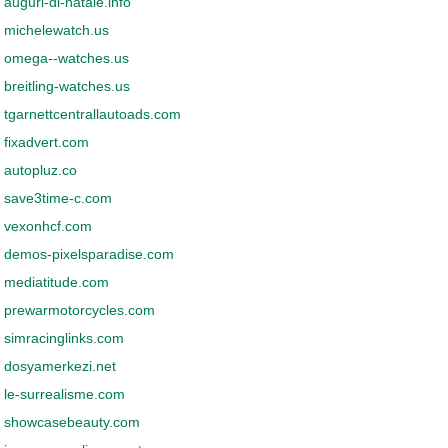
auguri-di-natale.info
michelewatch.us
omega--watches.us
breitling-watches.us
tgarnettcentrallautoads.com
fixadvert.com
autopluz.co
save3time-c.com
vexonhcf.com
demos-pixelsparadise.com
mediatitude.com
prewarmotorcycles.com
simracinglinks.com
dosyamerkezi.net
le-surrealisme.com
showcasebeauty.com