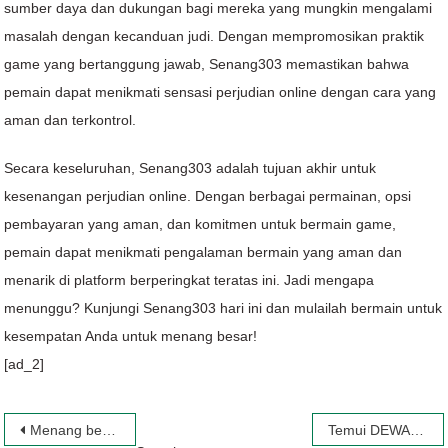
sumber daya dan dukungan bagi mereka yang mungkin mengalami
masalah dengan kecanduan judi. Dengan mempromosikan praktik
game yang bertanggung jawab, Senang303 memastikan bahwa
pemain dapat menikmati sensasi perjudian online dengan cara yang
aman dan terkontrol.
Secara keseluruhan, Senang303 adalah tujuan akhir untuk
kesenangan perjudian online. Dengan berbagai permainan, opsi
pembayaran yang aman, dan komitmen untuk bermain game,
pemain dapat menikmati pengalaman bermain yang aman dan
menarik di platform berperingkat teratas ini. Jadi mengapa
menunggu? Kunjungi Senang303 hari ini dan mulailah bermain untuk
kesempatan Anda untuk menang besar!
[ad_2]
Post
Menang besar dengan slot 88: tips dan trik untuk sukses
Temui DEWASURGA88: Bintang yang Meningkatnya Komunitas Permainan