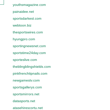
youthsmagazine.com
painaidee.net
sportsdarkest.com
webtoon.biz
thesportswires.com
hyungpro.com
sportingnewsnet.com
sportstime24day.com
sporteslive.com
theblingblingshields.com
pinkfrenchtipnails.com
newgamestv.com
sportsgallerys.com
sportsmirrors.net
datasports.net
atasehirescortu.net