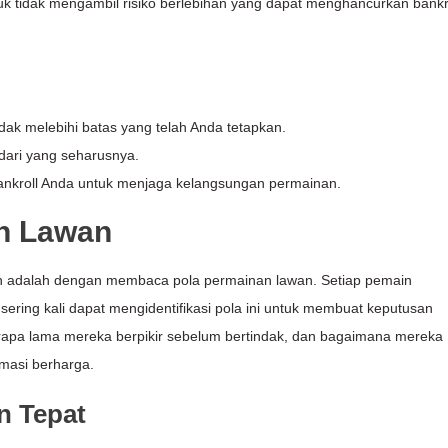
 tidak mengambil risiko berlebihan yang dapat menghancurkan bankr
dak melebihi batas yang telah Anda tetapkan.
 dari yang seharusnya.
ankroll Anda untuk menjaga kelangsungan permainan.
an Lawan
gan adalah dengan membaca pola permainan lawan. Setiap pemain
sering kali dapat mengidentifikasi pola ini untuk membuat keputusan
rapa lama mereka berpikir sebelum bertindak, dan bagaimana mereka
rmasi berharga.
n Tepat