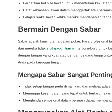
Perhatikan bet size lawan untuk menentukan kekuatan 
Catat kebiasaan lawan dalam menggertak atau bermain 
Pelajari reaksi lawan ketika mereka mendapatkan tanga
Bermain Dengan Sabar
Sabar adalah kunci utama dalam poker. Para profesional 
dan mereka tidak
slot gacor hari ini
terburu-buru untuk be
dengan tangan yang kuat atau dengan peluang tinggi unt
Anda pada kerugian besar.
Mengapa Sabar Sangat Pentin
Tidak setiap tangan perlu dimainkan, dan melipat adalah
Menunggu kesempatan yang tepat untuk bertaruh akan
Menghindari emosional dalam bermain dapat membantu 