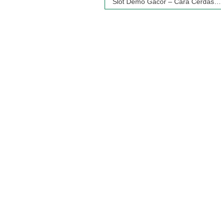
Slot Demo Gacor – Cara Cerdas Bermain Poker di Situs Terpercaya