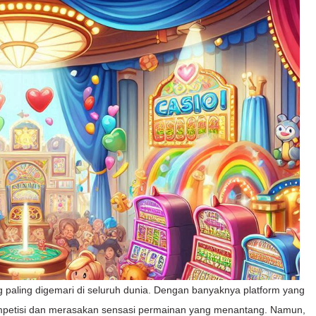
g paling digemari di seluruh dunia. Dengan banyaknya platform yang
kompetisi dan merasakan sensasi permainan yang menantang. Namun,