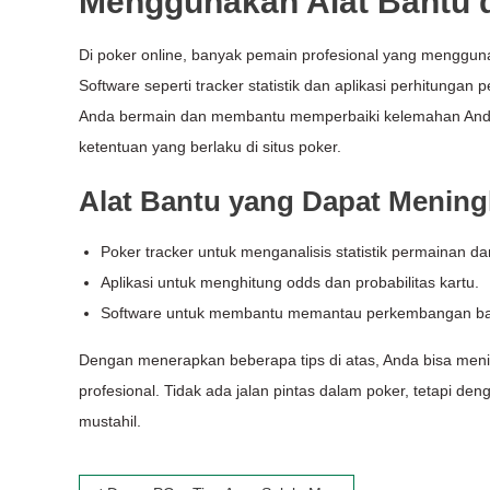
Menggunakan Alat Bantu 
Di poker online, banyak pemain profesional yang menggun
Software seperti tracker statistik dan aplikasi perhitun
Anda bermain dan membantu memperbaiki kelemahan Anda. 
ketentuan yang berlaku di situs poker.
Alat Bantu yang Dapat Menin
Poker tracker untuk menganalisis statistik permainan d
Aplikasi untuk menghitung odds dan probabilitas kartu.
Software untuk membantu memantau perkembangan ban
Dengan menerapkan beberapa tips di atas, Anda bisa men
profesional. Tidak ada jalan pintas dalam poker, tetapi d
mustahil.