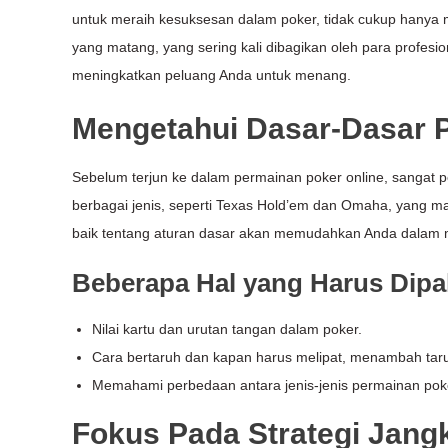
untuk meraih kesuksesan dalam poker, tidak cukup hanya 
yang matang, yang sering kali dibagikan oleh para profesio
meningkatkan peluang Anda untuk menang.
Mengetahui Dasar-Dasar 
Sebelum terjun ke dalam permainan poker online, sangat p
berbagai jenis, seperti Texas Hold’em dan Omaha, yang ma
baik tentang aturan dasar akan memudahkan Anda dalam 
Beberapa Hal yang Harus Dip
Nilai kartu dan urutan tangan dalam poker.
Cara bertaruh dan kapan harus melipat, menambah tar
Memahami perbedaan antara jenis-jenis permainan poke
Fokus Pada Strategi Jang