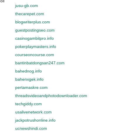
oll
jusu-gb.com
thecarepet.com
blogwriterplus.com
guestpostingseo.com
casinogambitpro.info
pokerplaymasters.info
courseoncourse.com
bantinbatdongsan247.com
bahednog.info
bahenxgek.info
pertamaskre.com
threadsvideoandphotodownloader.com
techgiddy.com
usalivenetwork.com
jackpotrushonline.info
ucnewshindi.com