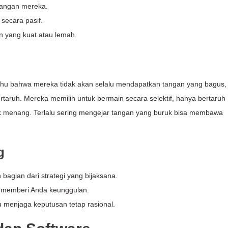
tangan mereka.
secara pasif.
n yang kuat atau lemah.
tahu bahwa mereka tidak akan selalu mendapatkan tangan yang bagus,
rtaruh. Mereka memilih untuk bermain secara selektif, hanya bertaruh
uk menang. Terlalu sering mengejar tangan yang buruk bisa membawa
g
 bagian dari strategi yang bijaksana.
 memberi Anda keunggulan.
menjaga keputusan tetap rasional.