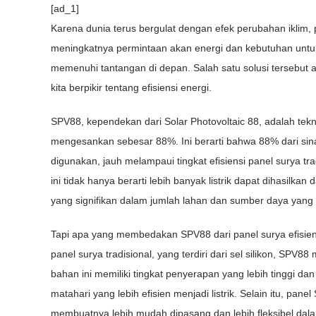
[ad_1]
Karena dunia terus bergulat dengan efek perubahan iklim, p
meningkatnya permintaan akan energi dan kebutuhan untuk 
memenuhi tantangan di depan. Salah satu solusi tersebut a
kita berpikir tentang efisiensi energi.
SPV88, kependekan dari Solar Photovoltaic 88, adalah tekn
mengesankan sebesar 88%. Ini berarti bahwa 88% dari sina
digunakan, jauh melampaui tingkat efisiensi panel surya tr
ini tidak hanya berarti lebih banyak listrik dapat dihasilka
yang signifikan dalam jumlah lahan dan sumber daya yang
Tapi apa yang membedakan SPV88 dari panel surya efisiensi
panel surya tradisional, yang terdiri dari sel silikon, SPV
bahan ini memiliki tingkat penyerapan yang lebih tinggi da
matahari yang lebih efisien menjadi listrik. Selain itu, panel
membuatnya lebih mudah dipasang dan lebih fleksibel dal