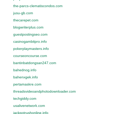
the-parcs-clematiscondos.com
jusu-gb.com
thecarepet.com
blogwriterplus.com
guestpostingseo.com
casinogambitpro.info
pokerplaymasters.info
courseoncourse.com
bantinbatdongsan247.com
bahednog.info
bahenxgek.info
pertamaskre.com
threadsvideoandphotodownloader.com
techgiddy.com
usalivenetwork.com
jackpotrushonline.info