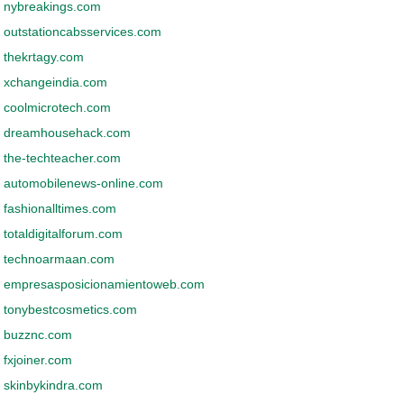
nybreakings.com
outstationcabsservices.com
thekrtagy.com
xchangeindia.com
coolmicrotech.com
dreamhousehack.com
the-techteacher.com
automobilenews-online.com
fashionalltimes.com
totaldigitalforum.com
technoarmaan.com
empresasposicionamientoweb.com
tonybestcosmetics.com
buzznc.com
fxjoiner.com
skinbykindra.com