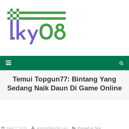
Skip
to
SLOT GACOR
Coba slot Mahjong Ways dari
content
MALAM INI PG
PG Soft malam ini untuk
SOFT, COBA SLOT
peluang kemenangan besar.
MAHJONG WAYS
Slot gacor ini menawarkan
UNTUK
pengalaman bermain yang
KEMENANGAN
menguntungkan.
Temui Topgun77: Bintang Yang
Sedang Naik Daun Di Game Online
May 7, 2025
admin@lky08.com
Posted in
Slot