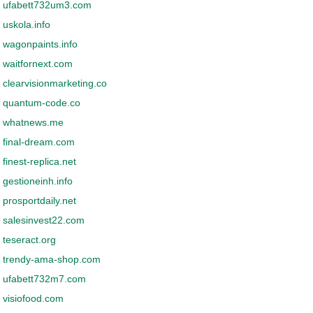
ufabett732um3.com
uskola.info
wagonpaints.info
waitfornext.com
clearvisionmarketing.co
quantum-code.co
whatnews.me
final-dream.com
finest-replica.net
gestioneinh.info
prosportdaily.net
salesinvest22.com
teseract.org
trendy-ama-shop.com
ufabett732m7.com
visiofood.com