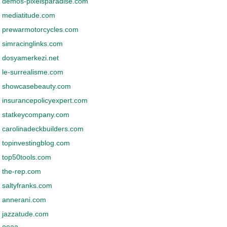
demos-pixelsparadise.com
mediatitude.com
prewarmotorcycles.com
simracinglinks.com
dosyamerkezi.net
le-surrealisme.com
showcasebeauty.com
insurancepolicyexpert.com
statkeycompany.com
carolinadeckbuilders.com
topinvestingblog.com
top50tools.com
the-rep.com
saltyfranks.com
annerani.com
jazzatude.com