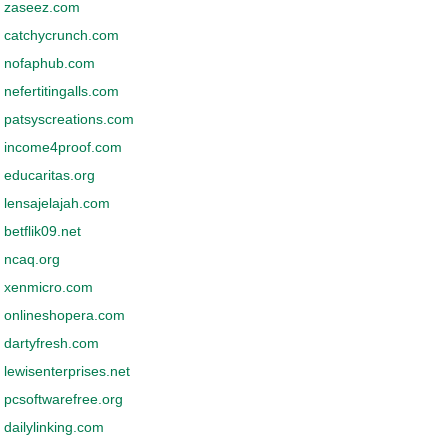
zaseez.com
catchycrunch.com
nofaphub.com
nefertitingalls.com
patsyscreations.com
income4proof.com
educaritas.org
lensajelajah.com
betflik09.net
ncaq.org
xenmicro.com
onlineshopera.com
dartyfresh.com
lewisenterprises.net
pcsoftwarefree.org
dailylinking.com