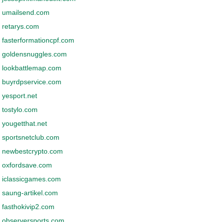
umailsend.com
retarys.com
fasterformationcpf.com
goldensnuggles.com
lookbattlemap.com
buyrdpservice.com
yesport.net
tostylo.com
yougetthat.net
sportsnetclub.com
newbestcrypto.com
oxfordsave.com
iclassicgames.com
saung-artikel.com
fasthokivip2.com
observersports.com