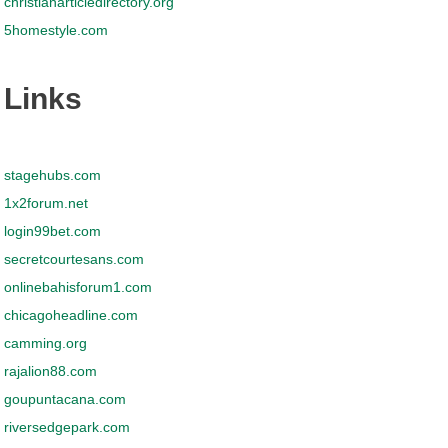
christianarticledirectory.org
5homestyle.com
Links
stagehubs.com
1x2forum.net
login99bet.com
secretcourtesans.com
onlinebahisforum1.com
chicagoheadline.com
camming.org
rajalion88.com
goupuntacana.com
riversedgepark.com