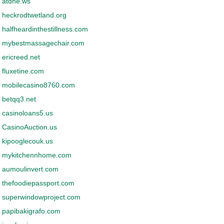
atdhe.ws
heckrodtwetland.org
halfheardinthestillness.com
mybestmassagechair.com
ericreed.net
fluxetine.com
mobilecasino8760.com
betqq3.net
casinoloans5.us
CasinoAuction.us
kipooglecouk.us
mykitchennhome.com
aumoulinvert.com
thefoodiepassport.com
superwindowproject.com
papibakigrafo.com