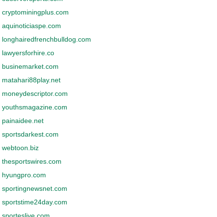
cryptominingplus.com
aquinoticiaspe.com
longhairedfrenchbulldog.com
lawyersforhire.co
businemarket.com
matahari88play.net
moneydescriptor.com
youthsmagazine.com
painaidee.net
sportsdarkest.com
webtoon.biz
thesportswires.com
hyungpro.com
sportingnewsnet.com
sportstime24day.com
sporteslive.com