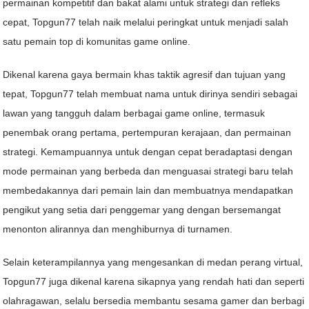
permainan kompetitif dan bakat alami untuk strategi dan refleks
cepat, Topgun77 telah naik melalui peringkat untuk menjadi salah
satu pemain top di komunitas game online.
Dikenal karena gaya bermain khas taktik agresif dan tujuan yang
tepat, Topgun77 telah membuat nama untuk dirinya sendiri sebagai
lawan yang tangguh dalam berbagai game online, termasuk
penembak orang pertama, pertempuran kerajaan, dan permainan
strategi. Kemampuannya untuk dengan cepat beradaptasi dengan
mode permainan yang berbeda dan menguasai strategi baru telah
membedakannya dari pemain lain dan membuatnya mendapatkan
pengikut yang setia dari penggemar yang dengan bersemangat
menonton alirannya dan menghiburnya di turnamen.
Selain keterampilannya yang mengesankan di medan perang virtual,
Topgun77 juga dikenal karena sikapnya yang rendah hati dan seperti
olahragawan, selalu bersedia membantu sesama gamer dan berbagi