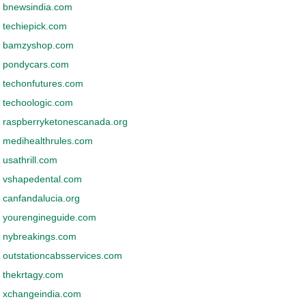
bnewsindia.com
techiepick.com
bamzyshop.com
pondycars.com
techonfutures.com
techoologic.com
raspberryketonescanada.org
medihealthrules.com
usathrill.com
vshapedental.com
canfandalucia.org
yourengineguide.com
nybreakings.com
outstationcabsservices.com
thekrtagy.com
xchangeindia.com