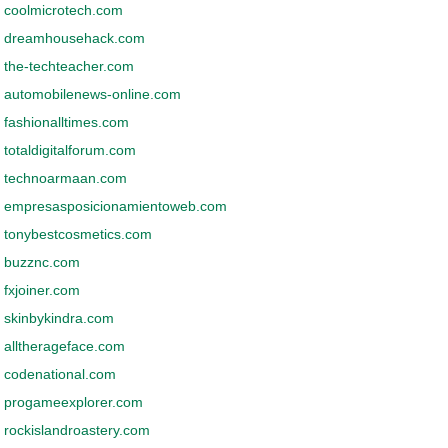
coolmicrotech.com
dreamhousehack.com
the-techteacher.com
automobilenews-online.com
fashionalltimes.com
totaldigitalforum.com
technoarmaan.com
empresasposicionamientoweb.com
tonybestcosmetics.com
buzznc.com
fxjoiner.com
skinbykindra.com
alltherageface.com
codenational.com
progameexplorer.com
rockislandroastery.com