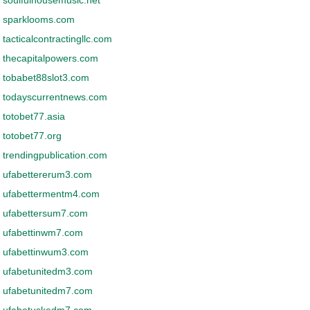
soulfulhousemusic.net
sparklooms.com
tacticalcontractingllc.com
thecapitalpowers.com
tobabet88slot3.com
todayscurrentnews.com
totobet77.asia
totobet77.org
trendingpublication.com
ufabettererum3.com
ufabettermentm4.com
ufabettersum7.com
ufabettinwm7.com
ufabettinwum3.com
ufabetunitedm3.com
ufabetunitedm7.com