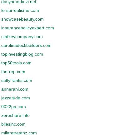
dosyamerkezi.net
le-surrealisme.com
showcasebeauty.com
insurancepolicyexpert.com
statkeycompany.com
carolinadeckbuilders.com
topinvestingblog.com
top50tools.com
the-rep.com
saltyfranks.com
annerani.com
jazzatude.com
0022pa.com
zeroshare.info
bilesinc.com
milaretreatnz.com