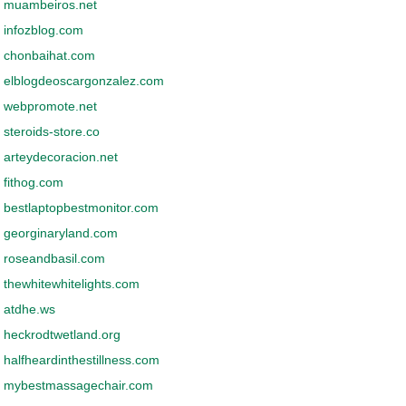
muambeiros.net
infozblog.com
chonbaihat.com
elblogdeoscargonzalez.com
webpromote.net
steroids-store.co
arteydecoracion.net
fithog.com
bestlaptopbestmonitor.com
georginaryland.com
roseandbasil.com
thewhitewhitelights.com
atdhe.ws
heckrodtwetland.org
halfheardinthestillness.com
mybestmassagechair.com