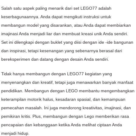
Salah satu aspek paling menarik dari set LEGO77 adalah
keserbagunaannya. Anda dapat mengikuti instruksi untuk
membangun model yang disarankan, atau Anda dapat membiarkan
imajinasi Anda menjadi liar dan membuat kreasi unik Anda sendiri.
Set ini dilengkapi dengan buklet yang diisi dengan ide -ide bangunan
dan inspirasi, tetapi kesenangan yang sebenarnya berasal dari
bereksperimen dan datang dengan desain Anda sendiri.
Tidak hanya membangun dengan LEGO77 kegiatan yang
menyenangkan dan kreatif, tetapi juga menawarkan banyak manfaat
pendidikan. Membangun dengan LEGO membantu mengembangkan
keterampilan motorik halus, kesadaran spasial, dan kemampuan
pemecahan masalah. Ini juga mendorong kreativitas, imajinasi, dan
pemikiran kritis. Plus, membangun dengan Lego memberikan rasa
pencapaian dan kebanggaan ketika Anda melihat ciptaan Anda
menjadi hidup.