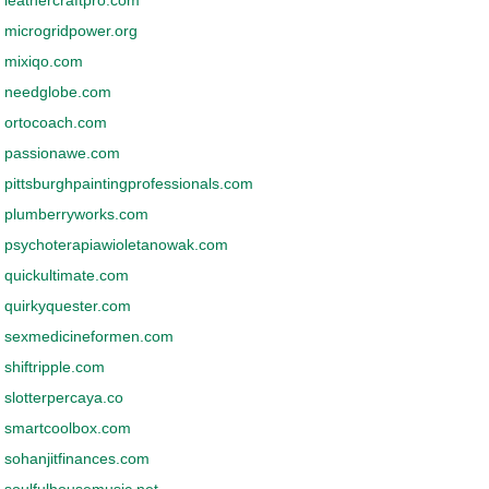
leathercraftpro.com
microgridpower.org
mixiqo.com
needglobe.com
ortocoach.com
passionawe.com
pittsburghpaintingprofessionals.com
plumberryworks.com
psychoterapiawioletanowak.com
quickultimate.com
quirkyquester.com
sexmedicineformen.com
shiftripple.com
slotterpercaya.co
smartcoolbox.com
sohanjitfinances.com