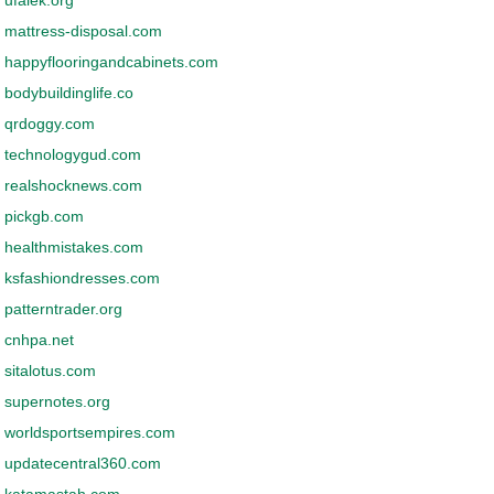
ufalek.org
mattress-disposal.com
happyflooringandcabinets.com
bodybuildinglife.co
qrdoggy.com
technologygud.com
realshocknews.com
pickgb.com
healthmistakes.com
ksfashiondresses.com
patterntrader.org
cnhpa.net
sitalotus.com
supernotes.org
worldsportsempires.com
updatecentral360.com