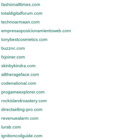
fashionalltimes.com
totaldigitalforum.com
technoarmaan.com
empresasposicionamientoweb.com
tonybestcosmetics.com
buzznc.com
fxjoiner.com
skinbykindra.com
alltherageface.com
codenational.com
progameexplorer.com
rockislandroastery.com
directselling-pro.com
revenuealarm.com
lurab.com
ignitioncoilguide.com