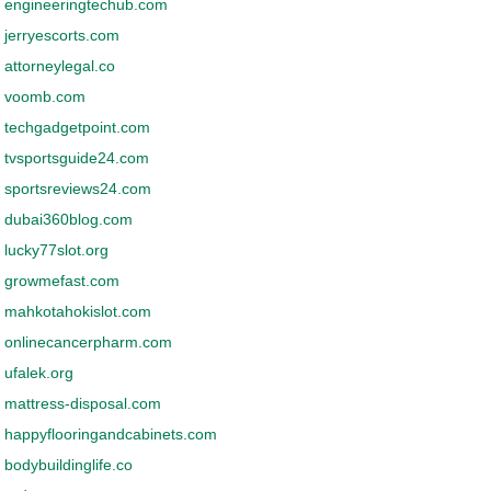
engineeringtechub.com
jerryescorts.com
attorneylegal.co
voomb.com
techgadgetpoint.com
tvsportsguide24.com
sportsreviews24.com
dubai360blog.com
lucky77slot.org
growmefast.com
mahkotahokislot.com
onlinecancerpharm.com
ufalek.org
mattress-disposal.com
happyflooringandcabinets.com
bodybuildinglife.co