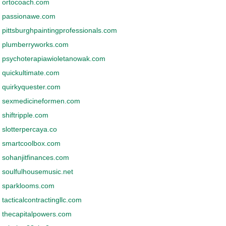
ortocoach.com
passionawe.com
pittsburghpaintingprofessionals.com
plumberryworks.com
psychoterapiawioletanowak.com
quickultimate.com
quirkyquester.com
sexmedicineformen.com
shiftripple.com
slotterpercaya.co
smartcoolbox.com
sohanjitfinances.com
soulfulhousemusic.net
sparklooms.com
tacticalcontractingllc.com
thecapitalpowers.com