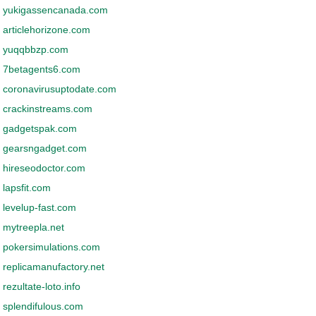
yukigassencanada.com
articlehorizone.com
yuqqbbzp.com
7betagents6.com
coronavirusuptodate.com
crackinstreams.com
gadgetspak.com
gearsngadget.com
hireseodoctor.com
lapsfit.com
levelup-fast.com
mytreepla.net
pokersimulations.com
replicamanufactory.net
rezultate-loto.info
splendifulous.com