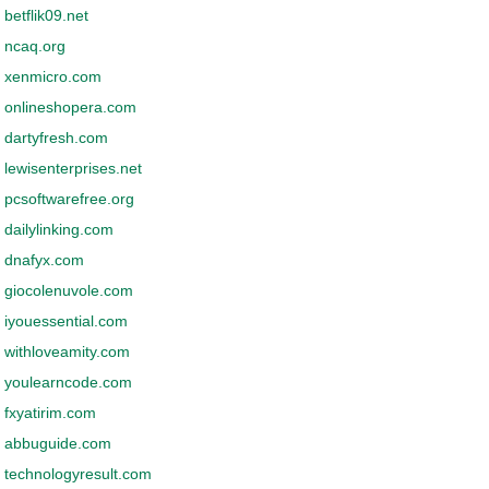
betflik09.net
ncaq.org
xenmicro.com
onlineshopera.com
dartyfresh.com
lewisenterprises.net
pcsoftwarefree.org
dailylinking.com
dnafyx.com
giocolenuvole.com
iyouessential.com
withloveamity.com
youlearncode.com
fxyatirim.com
abbuguide.com
technologyresult.com