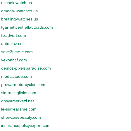
michelewatch.us
omega--watches.us
breitling-watches.us
tgarnettcentrallautoads.com
fixadvert.com
autopluz.co
save3time-c.com
vexonhcf.com
demos-pixelsparadise.com
mediatitude.com
prewarmotorcycles.com
simracinglinks.com
dosyamerkezi.net
le-surrealisme.com
showcasebeauty.com
insurancepolicyexpert.com