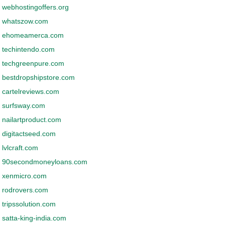
webhostingoffers.org
whatszow.com
ehomeamerca.com
techintendo.com
techgreenpure.com
bestdropshipstore.com
cartelreviews.com
surfsway.com
nailartproduct.com
digitactseed.com
lvlcraft.com
90secondmoneyloans.com
xenmicro.com
rodrovers.com
tripssolution.com
satta-king-india.com