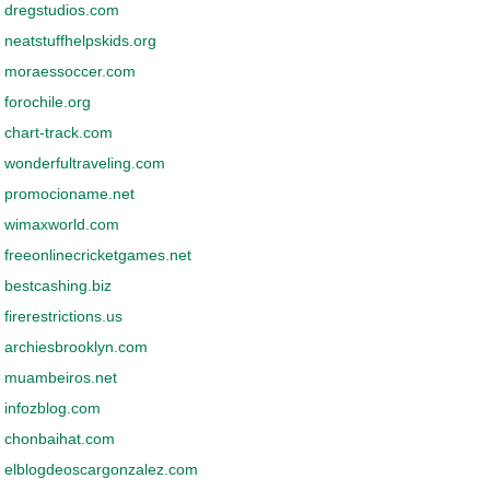
dregstudios.com
neatstuffhelpskids.org
moraessoccer.com
forochile.org
chart-track.com
wonderfultraveling.com
promocioname.net
wimaxworld.com
freeonlinecricketgames.net
bestcashing.biz
firerestrictions.us
archiesbrooklyn.com
muambeiros.net
infozblog.com
chonbaihat.com
elblogdeoscargonzalez.com