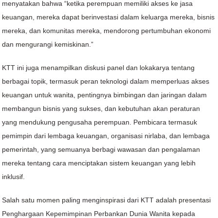
menyatakan bahwa “ketika perempuan memiliki akses ke jasa
keuangan, mereka dapat berinvestasi dalam keluarga mereka, bisnis
mereka, dan komunitas mereka, mendorong pertumbuhan ekonomi
dan mengurangi kemiskinan.”
KTT ini juga menampilkan diskusi panel dan lokakarya tentang
berbagai topik, termasuk peran teknologi dalam memperluas akses
keuangan untuk wanita, pentingnya bimbingan dan jaringan dalam
membangun bisnis yang sukses, dan kebutuhan akan peraturan
yang mendukung pengusaha perempuan. Pembicara termasuk
pemimpin dari lembaga keuangan, organisasi nirlaba, dan lembaga
pemerintah, yang semuanya berbagi wawasan dan pengalaman
mereka tentang cara menciptakan sistem keuangan yang lebih
inklusif.
Salah satu momen paling menginspirasi dari KTT adalah presentasi
Penghargaan Kepemimpinan Perbankan Dunia Wanita kepada