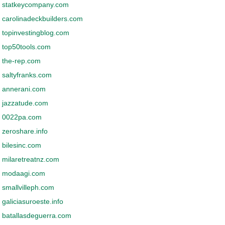
statkeycompany.com
carolinadeckbuilders.com
topinvestingblog.com
top50tools.com
the-rep.com
saltyfranks.com
annerani.com
jazzatude.com
0022pa.com
zeroshare.info
bilesinc.com
milaretreatnz.com
modaagi.com
smallvilleph.com
galiciasuroeste.info
batallasdeguerra.com