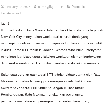
February 22, 2025
admin@lky08.com
Posted in
Uncategorized
[ad_1]
KTT Perbankan Dunia Wanita Tahunan ke -9 baru -baru ini terjadi di
New York City, menyatukan wanita dari seluruh dunia yang
memimpin tuduhan dalam membangun sistem keuangan yang lebih
inklusif. Tema KTT tahun ini adalah “Women Who Build,” menyoroti
pekerjaan luar biasa yang dilakukan wanita untuk memberdayakan
diri mereka sendiri dan komunitas mereka melalui inklusi keuangan.
Salah satu sorotan utama dari KTT adalah pidato utama oleh Ratu
Maxima dari Belanda, yang juga merupakan advokat khusus
Sekretaris Jenderal PBB untuk Keuangan Inklusif untuk
Pembangunan. Ratu Maxima menekankan pentingnya
pemberdayaan ekonomi perempuan dan inklusi keuangan,