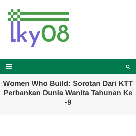
Skip
to
SLOT GACOR
Coba slot Mahjong Ways dari
content
MALAM INI PG
PG Soft malam ini untuk
SOFT, COBA SLOT
peluang kemenangan besar.
MAHJONG WAYS
Slot gacor ini menawarkan
UNTUK
pengalaman bermain yang
KEMENANGAN
menguntungkan.
Women Who Build: Sorotan Dari KTT
Perbankan Dunia Wanita Tahunan Ke
-9