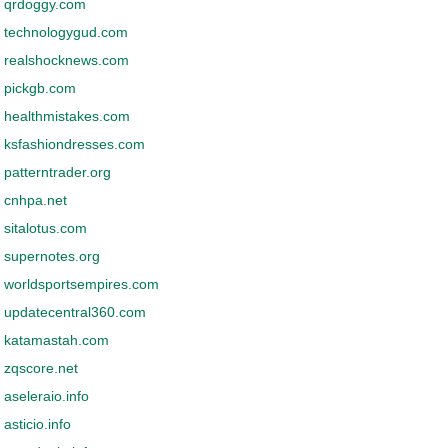
qrdoggy.com
technologygud.com
realshocknews.com
pickgb.com
healthmistakes.com
ksfashiondresses.com
patterntrader.org
cnhpa.net
sitalotus.com
supernotes.org
worldsportsempires.com
updatecentral360.com
katamastah.com
zqscore.net
aseleraio.info
asticio.info