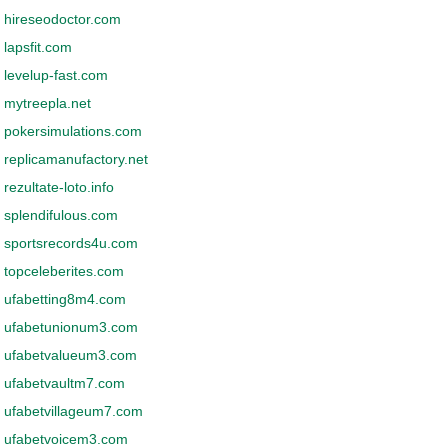
hireseodoctor.com
lapsfit.com
levelup-fast.com
mytreepla.net
pokersimulations.com
replicamanufactory.net
rezultate-loto.info
splendifulous.com
sportsrecords4u.com
topceleberites.com
ufabetting8m4.com
ufabetunionum3.com
ufabetvalueum3.com
ufabetvaultm7.com
ufabetvillageum7.com
ufabetvoicem3.com