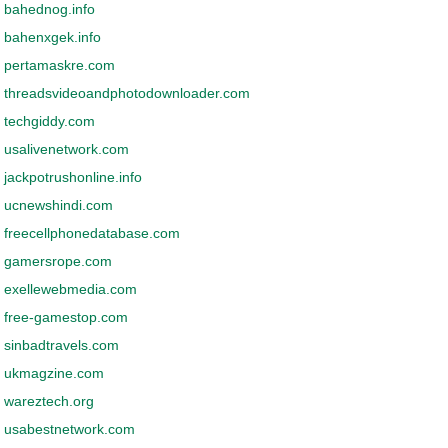
bahednog.info
bahenxgek.info
pertamaskre.com
threadsvideoandphotodownloader.com
techgiddy.com
usalivenetwork.com
jackpotrushonline.info
ucnewshindi.com
freecellphonedatabase.com
gamersrope.com
exellewebmedia.com
free-gamestop.com
sinbadtravels.com
ukmagzine.com
wareztech.org
usabestnetwork.com