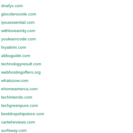
dnafyx.com
giocolenuvole.com
iyouessential.com
withloveamity.com
youlearncode.com
fxyatirim.com
abbuguide.com
technologyresult.com
webhostingoffers.org
whatszow.com
ehomeamerca.com
techintendo.com
techgreenpure.com
bestdropshipstore.com
cartelreviews.com
surfsway.com