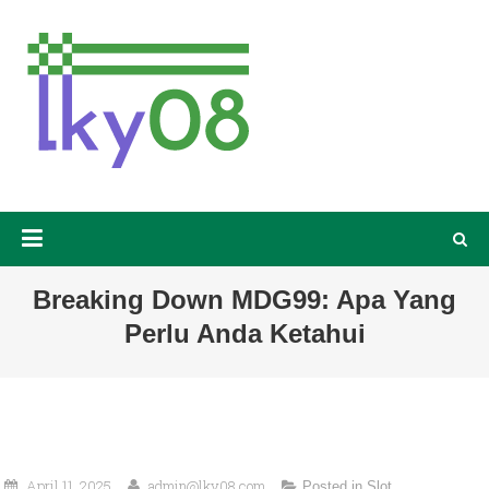
Skip
to
SLOT GACOR
Coba slot Mahjong Ways dari
content
MALAM INI PG
PG Soft malam ini untuk
SOFT, COBA SLOT
peluang kemenangan besar.
MAHJONG WAYS
Slot gacor ini menawarkan
UNTUK
pengalaman bermain yang
KEMENANGAN
menguntungkan.
Breaking Down MDG99: Apa Yang
Perlu Anda Ketahui
April 11, 2025
admin@lky08.com
Posted in
Slot