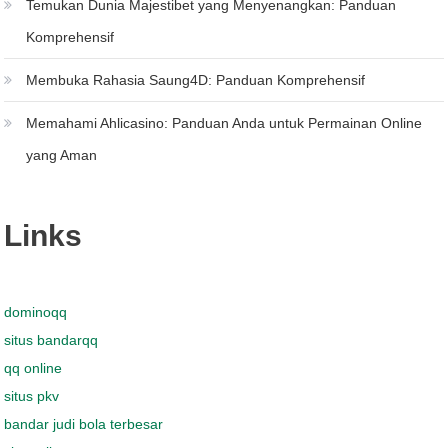
Temukan Dunia Majestibet yang Menyenangkan: Panduan
Komprehensif
Membuka Rahasia Saung4D: Panduan Komprehensif
Memahami Ahlicasino: Panduan Anda untuk Permainan Online
yang Aman
Links
dominoqq
situs bandarqq
qq online
situs pkv
bandar judi bola terbesar