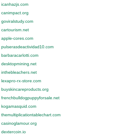
icanhazjs.com
canimpact.org
goviralstudy.com
cartourism.net
apple-cores.com
pulserasdeactividad10.com
barbaracarlotti.com
desktopmining.net
inthebleachers.net
lexapro-rx-store.com
buyskincareproducts.org
frenchbulldogpuppyforsale.net
kogamasquid.com
themultiplicationtablechart.com
casinoglamour.org
dextercoin.io