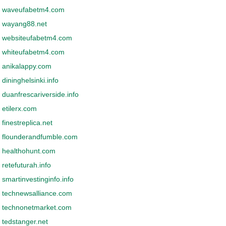
waveufabetm4.com
wayang88.net
websiteufabetm4.com
whiteufabetm4.com
anikalappy.com
dininghelsinki.info
duanfrescariverside.info
etilerx.com
finestreplica.net
flounderandfumble.com
healthohunt.com
retefuturah.info
smartinvestinginfo.info
technewsalliance.com
technonetmarket.com
tedstanger.net