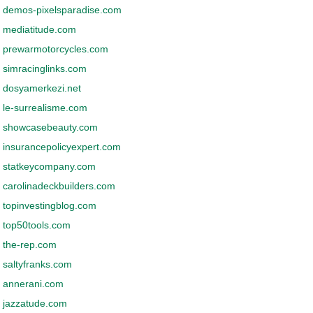
demos-pixelsparadise.com
mediatitude.com
prewarmotorcycles.com
simracinglinks.com
dosyamerkezi.net
le-surrealisme.com
showcasebeauty.com
insurancepolicyexpert.com
statkeycompany.com
carolinadeckbuilders.com
topinvestingblog.com
top50tools.com
the-rep.com
saltyfranks.com
annerani.com
jazzatude.com