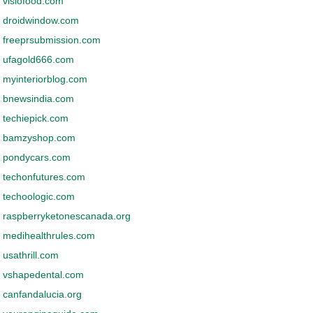
visiofood.com
droidwindow.com
freeprsubmission.com
ufagold666.com
myinteriorblog.com
bnewsindia.com
techiepick.com
bamzyshop.com
pondycars.com
techonfutures.com
techoologic.com
raspberryketonescanada.org
medihealthrules.com
usathrill.com
vshapedental.com
canfandalucia.org