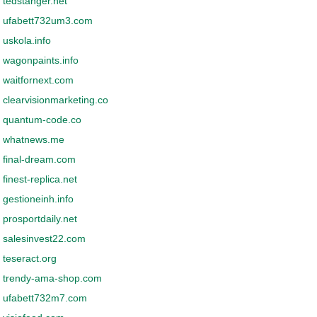
tedstanger.net
ufabett732um3.com
uskola.info
wagonpaints.info
waitfornext.com
clearvisionmarketing.co
quantum-code.co
whatnews.me
final-dream.com
finest-replica.net
gestioneinh.info
prosportdaily.net
salesinvest22.com
teseract.org
trendy-ama-shop.com
ufabett732m7.com