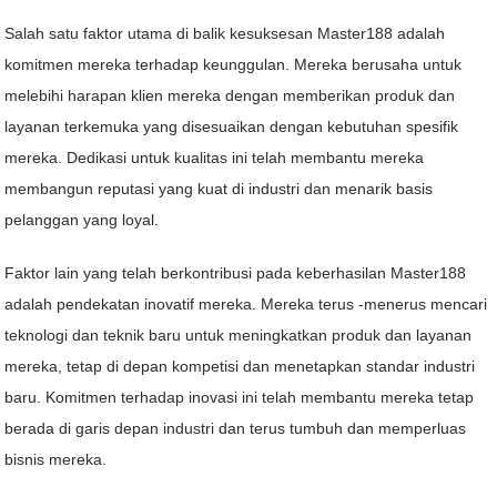
Salah satu faktor utama di balik kesuksesan Master188 adalah
komitmen mereka terhadap keunggulan. Mereka berusaha untuk
melebihi harapan klien mereka dengan memberikan produk dan
layanan terkemuka yang disesuaikan dengan kebutuhan spesifik
mereka. Dedikasi untuk kualitas ini telah membantu mereka
membangun reputasi yang kuat di industri dan menarik basis
pelanggan yang loyal.
Faktor lain yang telah berkontribusi pada keberhasilan Master188
adalah pendekatan inovatif mereka. Mereka terus -menerus mencari
teknologi dan teknik baru untuk meningkatkan produk dan layanan
mereka, tetap di depan kompetisi dan menetapkan standar industri
baru. Komitmen terhadap inovasi ini telah membantu mereka tetap
berada di garis depan industri dan terus tumbuh dan memperluas
bisnis mereka.