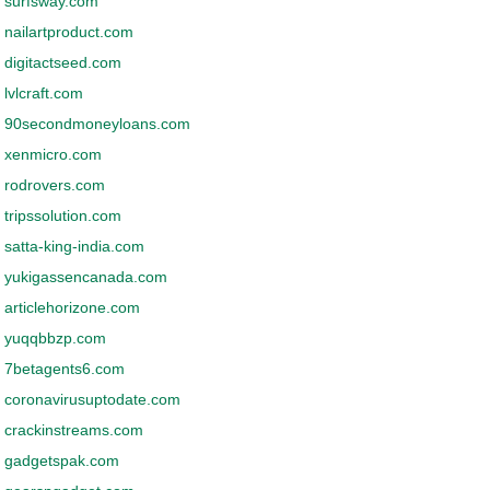
surfsway.com
nailartproduct.com
digitactseed.com
lvlcraft.com
90secondmoneyloans.com
xenmicro.com
rodrovers.com
tripssolution.com
satta-king-india.com
yukigassencanada.com
articlehorizone.com
yuqqbbzp.com
7betagents6.com
coronavirusuptodate.com
crackinstreams.com
gadgetspak.com