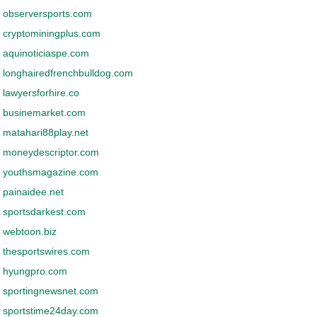
observersports.com
cryptominingplus.com
aquinoticiaspe.com
longhairedfrenchbulldog.com
lawyersforhire.co
businemarket.com
matahari88play.net
moneydescriptor.com
youthsmagazine.com
painaidee.net
sportsdarkest.com
webtoon.biz
thesportswires.com
hyungpro.com
sportingnewsnet.com
sportstime24day.com