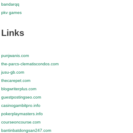
bandarqq
pkv games
Links
punjwanis.com
the-parcs-clematiscondos.com
jusu-gb.com
thecarepet.com
blogwriterplus.com
guestpostingseo.com
casinogambitpro.info
pokerplaymasters.info
courseoncourse.com
bantinbatdongsan247.com