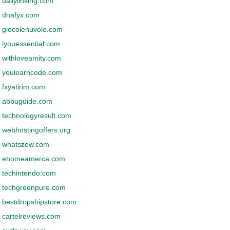
dailylinking.com
dnafyx.com
giocolenuvole.com
iyouessential.com
withloveamity.com
youlearncode.com
fxyatirim.com
abbuguide.com
technologyresult.com
webhostingoffers.org
whatszow.com
ehomeamerca.com
techintendo.com
techgreenpure.com
bestdropshipstore.com
cartelreviews.com