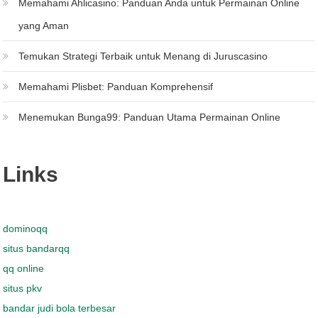
Memahami Ahlicasino: Panduan Anda untuk Permainan Online
yang Aman
Temukan Strategi Terbaik untuk Menang di Juruscasino
Memahami Plisbet: Panduan Komprehensif
Menemukan Bunga99: Panduan Utama Permainan Online
Links
dominoqq
situs bandarqq
qq online
situs pkv
bandar judi bola terbesar