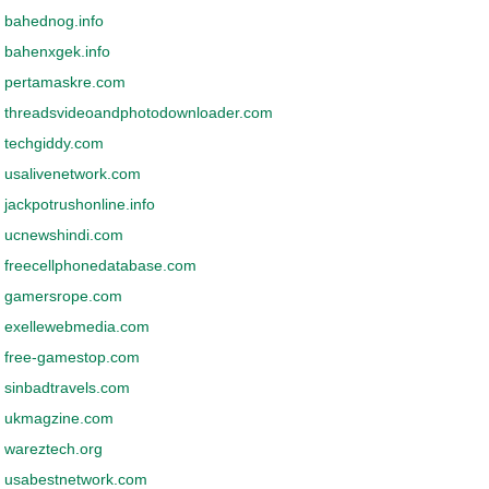
bahednog.info
bahenxgek.info
pertamaskre.com
threadsvideoandphotodownloader.com
techgiddy.com
usalivenetwork.com
jackpotrushonline.info
ucnewshindi.com
freecellphonedatabase.com
gamersrope.com
exellewebmedia.com
free-gamestop.com
sinbadtravels.com
ukmagzine.com
wareztech.org
usabestnetwork.com