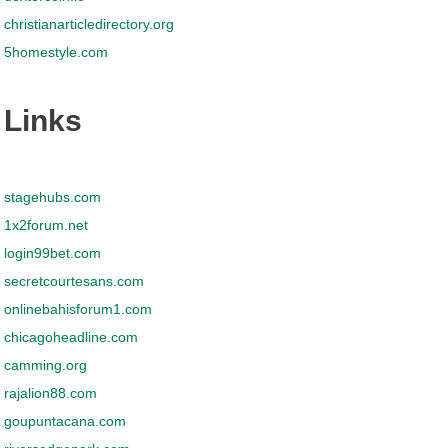
christianarticledirectory.org
5homestyle.com
Links
stagehubs.com
1x2forum.net
login99bet.com
secretcourtesans.com
onlinebahisforum1.com
chicagoheadline.com
camming.org
rajalion88.com
goupuntacana.com