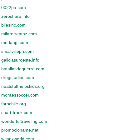
0022pa.com
zeroshare.info
bilesinc.com
milaretreatnz.com
modaagi.com
smallvilleph.com
galiciasuroeste.info
batallasdeguerra.com
dregstudios.com
neatstuffhelpskids.org
moraessoccer.com
forochile.org
chart-track.com
wonderfultraveling.com
promocioname.net
wimaxworld.com